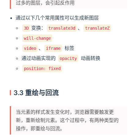
过多的图层，会引起反作用
通过以下几个常用属性可以生成新图层
变换：
、
3D
translate3d
translateZ
will-change
、
标签
video
iframe
()
通过动画实现的
动画转换
opacity
position: fixed
3.3 重绘与回流
当元素的样式发生变化时，浏览器需要触发更
新，重新绘制元素。这个过程中，有两种类型的
操作，即重绘与回流。