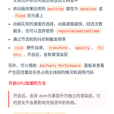
文档流外修改完成后再放回文档里中
将动画效果应用到
属性为
或
position
absolute
的元素上
fixed
动画实现的速度的选择，动画速度越快，回流次数
越多，也可以选择使用
requestAnimationFrame
通过节流和防抖控制触发频率
硬件加速，
、
、
css3
transform
opacity
fil
，开启后，会新建渲染层
ters
另外，可以借助
面板来查看
DevTools Performance
产生回流重绘任务占用主线程的情况和调用代码
开启GPU加速的方法
开启后，会将 dom元素提升为独立的渲染层，它
的变化不会再影响文档流中的布局。