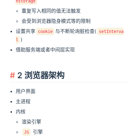
nstorage
重复写入相同的值无法触发
会受到浏览器隐身模式等的限制
设置共享
与不断轮询脏检查(
cookie
setInterva
)
dow)
l
借助服务端或者中间层实现
w)
2 浏览器架构
用户界面
主进程
内核
渲染引擎
引擎
JS