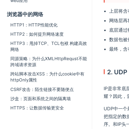
web应用
上层将含
浏览器中的网络
网络层再
HTTP1：HTTP性能优化
底层通过
HTTP2：如何提升网络速度
数据包被
HTTP3：甩掉TCP、TCL包袱 构建高效
最终，含
网络
同源策略：为什么XMLHttpRequst不能
跨域请求资源
2. U
跨站脚本攻击XSS：为什么cookie中有
httpOnly属性
IP是非常
CSRF攻击：陌生链接不要随便点
耀？因此，需
沙盒：页面和系统之间的隔离墙
HTTPS：让数据传输更安全
UDP中一
把指定的数
序。和IP