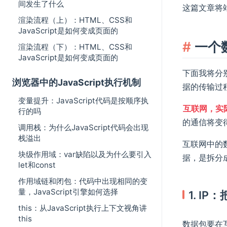
间发生了什么
这篇文章将
渲染流程（上）：HTML、CSS和
JavaScript是如何变成页面的
一个
渲染流程（下）：HTML、CSS和
JavaScript是如何变成页面的
下面我将分
浏览器中的JavaScript执行机制
据的传输过
变量提升：JavaScript代码是按顺序执
互联网，实
行的吗
的通信将变
调用栈：为什么JavaScript代码会出现
栈溢出
互联网中的
块级作用域：var缺陷以及为什么要引入
据，是拆分
let和const
作用域链和闭包：代码中出现相同的变
量，JavaScript引擎如何选择
1. I
this：从JavaScript执行上下文视角讲
this
数据包要在互