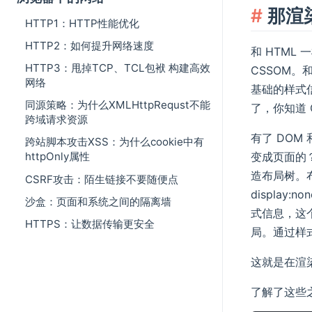
那渲
HTTP1：HTTP性能优化
HTTP2：如何提升网络速度
和 HTM
HTTP3：甩掉TCP、TCL包袱 构建高效
CSSOM。
网络
基础的样式信
同源策略：为什么XMLHttpRequst不能
了，你知道 
跨域请求资源
有了 DOM
跨站脚本攻击XSS：为什么cookie中有
变成页面的
httpOnly属性
造布局树。
CSRF攻击：陌生链接不要随便点
displa
沙盒：页面和系统之间的隔离墙
式信息，这
HTTPS：让数据传输更安全
局。通过样
这就是在渲染
了解了这些