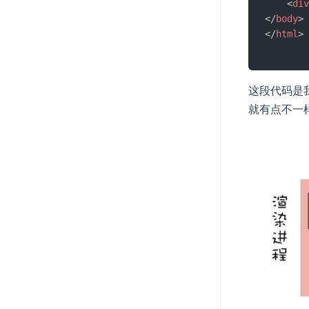
<
div
</
body
>
</
html
>
这段代码是我
就有点不一