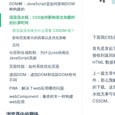
DOM树：JavaScript是如何影响DOM
树构建的
渲染流水线：CSS如何影响首次加载时
的白屏时间
那渲染流水线为什么需要 CSSOM 呢？
下面我们结
影响页面展示的因素以及优化策略
总结
首先是发起
分层和合成机制：为什么css动画比
接收到返回的
JavaScript高效
HTML 数
页面性能：如何系统优化页面
上一篇文章中
虚拟DOM：虚拟DOM和实际DOM有何
不同
件，那么预解
的下载。这里
PWA：解决了web应用哪些问题
水线无事可做
webComponent：像搭积木一样构建
CSSOM。
web应用
浏览器中的网络