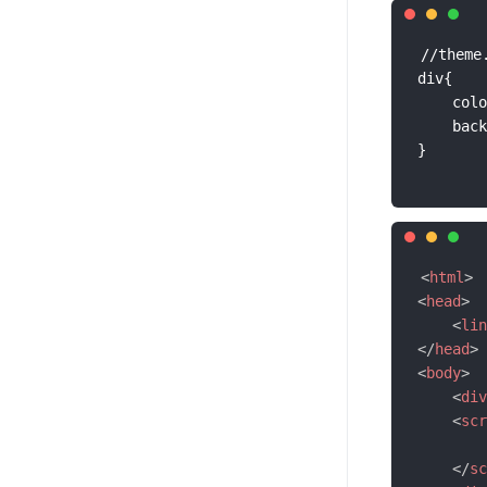
//theme.
div{ 

    colo
    back
<
html
>
<
head
>
<
lin
</
head
>
<
body
>
<
div
<
scr
        
</
sc