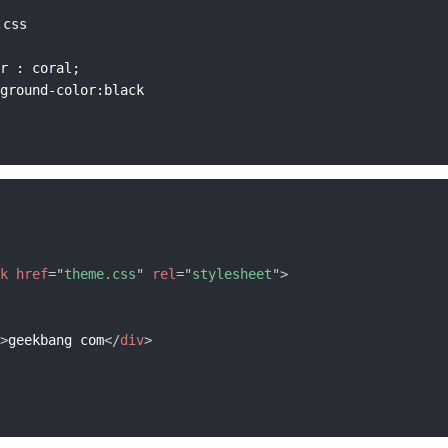
css

r : coral;

ground-color:black

k
href
=
"
theme.css
"
rel
=
"
stylesheet
"
>
>
geekbang com
</
div
>