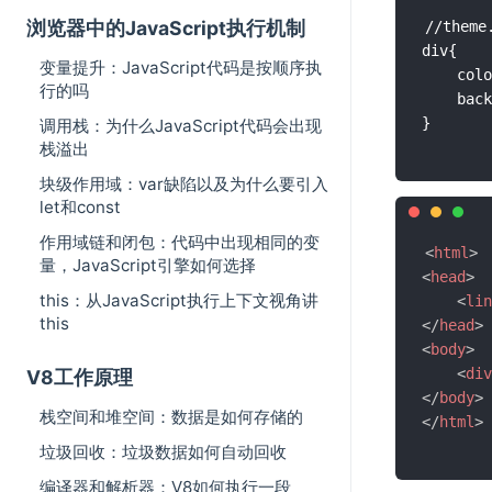
浏览器中的JavaScript执行机制
//theme.
div{ 

变量提升：JavaScript代码是按顺序执
    colo
行的吗
    back
调用栈：为什么JavaScript代码会出现
栈溢出
块级作用域：var缺陷以及为什么要引入
let和const
作用域链和闭包：代码中出现相同的变
<
html
>
量，JavaScript引擎如何选择
<
head
>
this：从JavaScript执行上下文视角讲
<
lin
this
</
head
>
<
body
>
<
div
V8工作原理
</
body
>
栈空间和堆空间：数据是如何存储的
</
html
>
垃圾回收：垃圾数据如何自动回收
编译器和解析器：V8如何执行一段