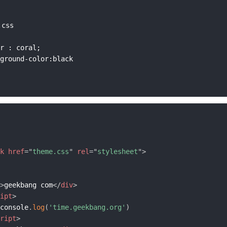
css

r : coral;

ground-color:black

k
href
=
"
theme.css
"
rel
=
"
stylesheet
"
>
>
geekbang com
</
div
>
ipt
>
console
.
log
(
'time.geekbang.org'
)
ript
>