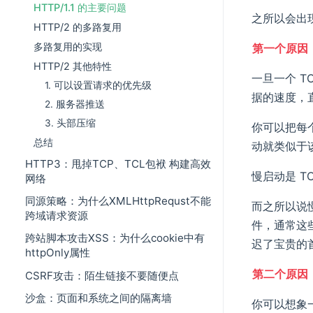
HTTP/1.1 的主要问题
之所以会出
HTTP/2 的多路复用
多路复用的实现
第一个原因，
HTTP/2 其他特性
一旦一个 
1. 可以设置请求的优先级
据的速度，
2. 服务器推送
3. 头部压缩
你可以把每个
总结
动就类似于
HTTP3：甩掉TCP、TCL包袱 构建高效
慢启动是 
网络
同源策略：为什么XMLHttpRequst不能
而之所以说慢
跨域请求资源
件，通常这
跨站脚本攻击XSS：为什么cookie中有
迟了宝贵的
httpOnly属性
第二个原因
CSRF攻击：陌生链接不要随便点
沙盒：页面和系统之间的隔离墙
你可以想象