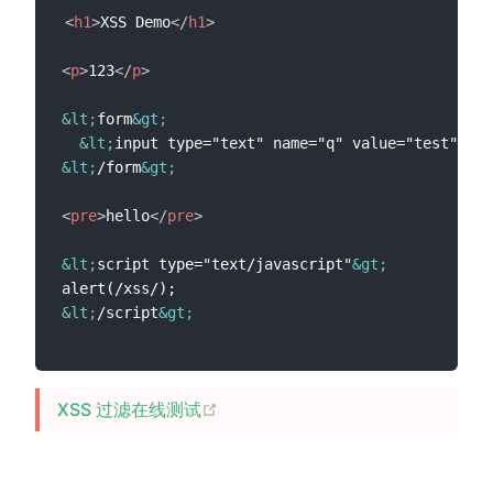
<
h1
>
XSS Demo
</
h1
>
<
p
>
123
</
p
>
&lt;
form
&gt;
&lt;
input type="text" name="q" value="test"
&gt;
&lt;
/form
&gt;
<
pre
>
hello
</
pre
>
&lt;
script type="text/javascript"
&gt;
&lt;
/script
&gt;
(opens new window)
XSS 过滤在线测试