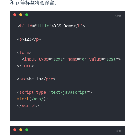
和 p 等标签将会保留。
<
h1
id
=
"
title
"
>
XSS Demo
</
h1
>
<
p
>
123
</
p
>
<
form
>
<
input
type
=
"
text
"
name
=
"
q
"
value
=
"
test
"
>
</
form
>
<
pre
>
hello
</
pre
>
<
script
type
=
"
text/javascript
"
>
alert
(
/
xss
/
)
;
</
script
>