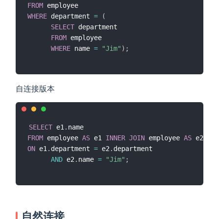
FROM
WHERE
 department 
=
(
SELECT
 department

FROM
 employee

WHERE
 name 
=
"Jim"
)
;
自连接版本
SELECT
 e1
.
FROM
 employee 
AS
 e1 
INNER
JOIN
 employee 
AS
ON
 e1
.
department 
=
 e2
.
department

AND
 e2
.
name 
=
"Jim"
;
自然连接