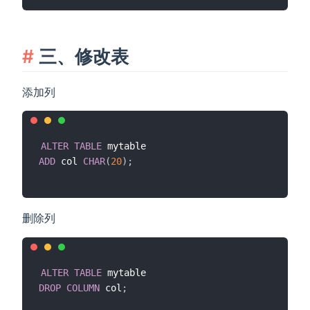
三、修改表
添加列
ALTER
TABLE
ADD
 col 
CHAR
(
20
)
;
删除列
ALTER
TABLE
DROP
COLUMN
 col
;