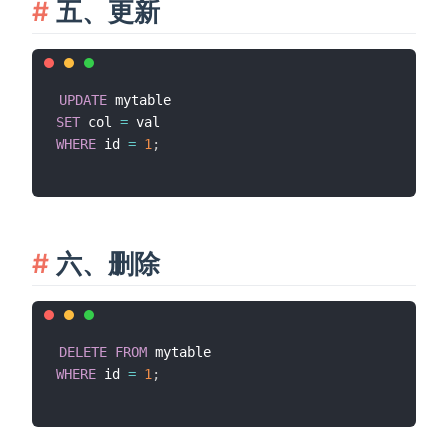
五、更新
UPDATE
SET
 col 
=
WHERE
 id 
=
1
;
六、删除
DELETE
FROM
WHERE
 id 
=
1
;