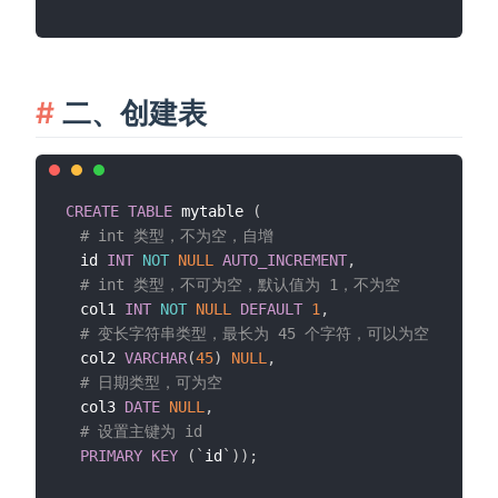
二、创建表
CREATE
TABLE
 mytable 
(
# int 类型，不为空，自增
  id 
INT
NOT
NULL
AUTO_INCREMENT
,
# int 类型，不可为空，默认值为 1，不为空
  col1 
INT
NOT
NULL
DEFAULT
1
,
# 变长字符串类型，最长为 45 个字符，可以为空
  col2 
VARCHAR
(
45
)
NULL
,
# 日期类型，可为空
  col3 
DATE
NULL
,
# 设置主键为 id
PRIMARY
KEY
(
`
id
`
)
)
;