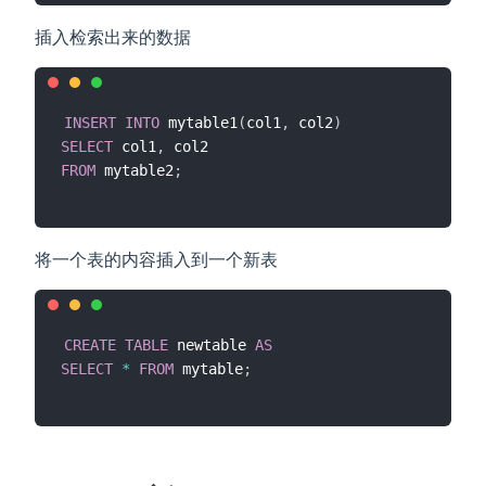
插入检索出来的数据
INSERT
INTO
 mytable1
(
col1
,
 col2
)
SELECT
 col1
,
FROM
 mytable2
;
将一个表的内容插入到一个新表
CREATE
TABLE
 newtable 
AS
SELECT
*
FROM
 mytable
;