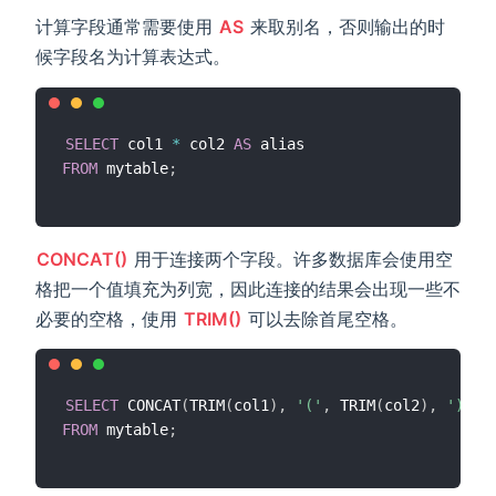
计算字段通常需要使用
AS
来取别名，否则输出的时
候字段名为计算表达式。
SELECT
 col1 
*
 col2 
AS
FROM
 mytable
;
CONCAT()
用于连接两个字段。许多数据库会使用空
格把一个值填充为列宽，因此连接的结果会出现一些不
必要的空格，使用
TRIM()
可以去除首尾空格。
SELECT
 CONCAT
(
TRIM
(
col1
)
,
'('
,
 TRIM
(
col2
)
,
')'
)
FROM
 mytable
;