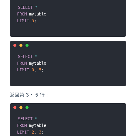
SELECT
*
FROM
LIMIT
5
;
SELECT
*
FROM
LIMIT
0
,
5
;
返回第 3 ~ 5 行：
SELECT
*
FROM
LIMIT
2
,
3
;