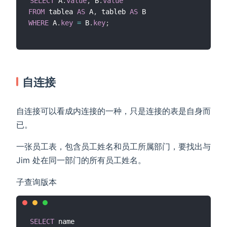
SELECT
 A
.
value
,
 B
.
value
FROM
 tablea 
AS
 A
,
 tableb 
AS
WHERE
 A
.
key
=
 B
.
key
;
自连接
自连接可以看成内连接的一种，只是连接的表是自身而
已。
一张员工表，包含员工姓名和员工所属部门，要找出与
Jim 处在同一部门的所有员工姓名。
子查询版本
SELECT