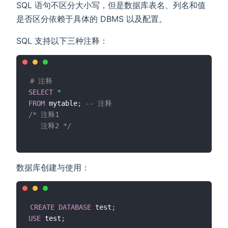
SQL 语句不区分大小写，但是数据库表名、列名和值
是否区分依赖于具体的 DBMS 以及配置。
SQL 支持以下三种注释：
# 注释
SELECT
*
FROM
 mytable
;
-- 注释
/* 注释1

   注释2 */
数据库创建与使用：
CREATE
DATABASE
 test
;
USE
 test
;