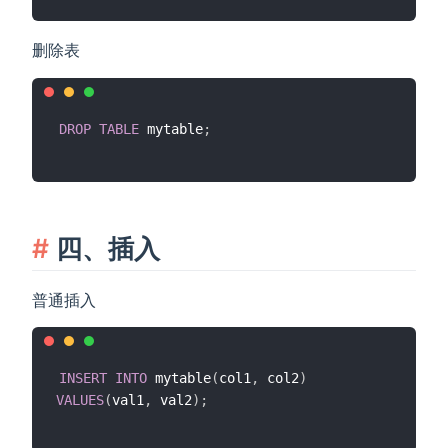
删除表
DROP
TABLE
 mytable
;
四、插入
普通插入
INSERT
INTO
 mytable
(
col1
,
 col2
)
VALUES
(
val1
,
 val2
)
;