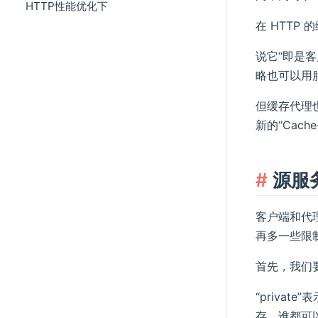
HTTP性能优化下
在 HTTP
说它“即是
略也可以用服
但缓存代理
新的“Cach
源服
客户端和代
再多一些限
首先，我们要
“priva
存，谁都可