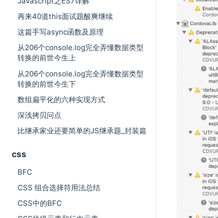
Javascript之ES7详解
再来40道this面试题酸爽继续
这篇手写async函数及原理
从206个console.log完全弄懂数据类型
转换的前世今生上
从206个console.log完全弄懂数据类型
转换的前世今生下
数组扁平化的六种实现方式
深浅拷贝问点
比继承家业还要简单的JS继承题_封装篇
css
BFC
CSS 组合选择符用法总结
CSS中的BFC