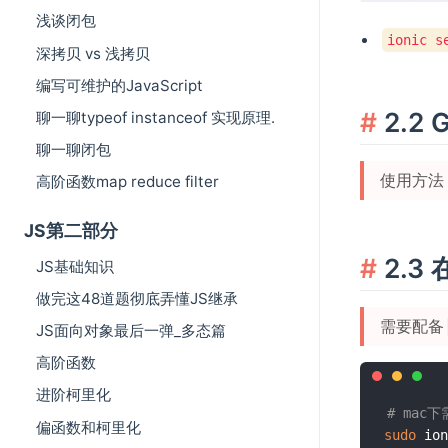
浅谈闭包
ionic s
深拷贝 vs 浅拷贝
编写可维护的JavaScript
2.2
聊一聊typeof instanceof 实现原理.
聊一聊闭包
使用方法 ht
高阶函数map reduce filter
JS第二部分
2.3
JS基础知识
做完这48道题彻底弄懂JS继承
需要配备
JS面向对象最后一弹_多态篇
高阶函数
进阶柯里化
# mac下
偏函数和柯里化
sudo
 ion