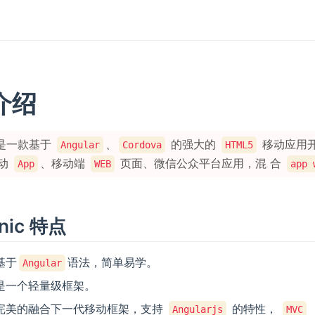
介绍
是一款基于
、
的强大的
移动应用开
Angular
Cordova
HTML5
动
、移动端
页面、微信公众平台应用，混 合
App
WEB
app 
ionic 特点
基于
语法，简单易学。
Angular
是一个轻量级框架。
完美的融合下一代移动框架，支持
的特性，
Angularjs
MVC