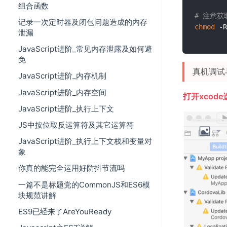
组合函数
# 注意
记录一次定时器及闭包问题造成的内存
chmod
 -R
泄漏
JavaScript进阶_常见内存泄露及如何避
免
真机调试
JavaScript进阶_内存机制
JavaScript进阶_内存空间
打开xcode
JavaScript进阶_执行上下文
JS中按位取反运算符及其它运算符
JavaScript进阶_执行上下文栈和变量对
象
你真的能完全运用好防抖节流吗
一篇不是标题党的CommonJS和ES6模
块规范讲解
ES9已经来了AreYouReady