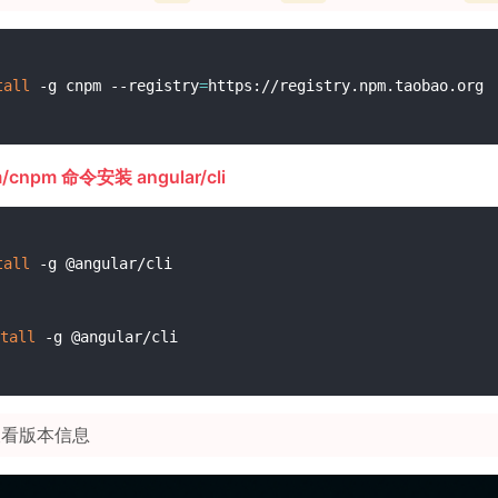
tall
 -g cnpm --registry
=
/cnpm 命令安装 angular/cli
tall
 -g @angular/cli 

tall
看版本信息