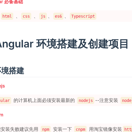
lar 必备基础
、
、
、
、
html
css
js
es6
Typescript
ngular 环境搭建及创建项目
 环境搭建
js
的计算机上面必须安装最新的
--注意安装
gular
nodejs
node
pm
可能安装失败建议先用
安装一下
用淘宝镜像安装
npm
cnpm
htt