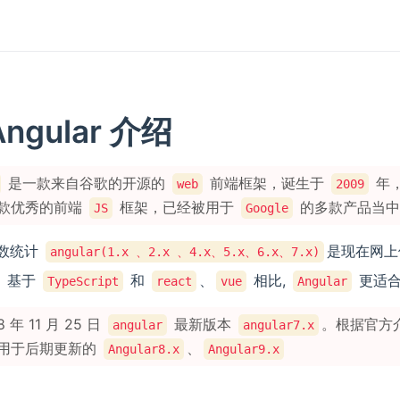
ngular 介绍
是一款来自谷歌的开源的
前端框架，诞生于
年
web
2009
款优秀的前端
框架，已经被用于
的多款产品当中
JS
Google
数统计
是现在网上
angular(1.x 、2.x 、4.x、5.x、6.x、7.x)
基于
和
、
相比,
更适合
TypeScript
react
vue
Angular
8 年 11 月 25 日
最新版本
。根据官方
angular
angular7.x
用于后期更新的
、
Angular8.x
Angular9.x