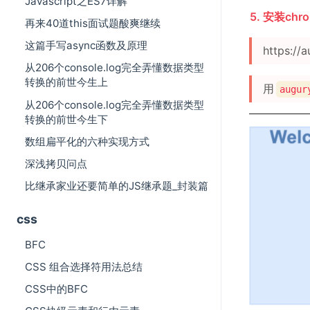
Javascript之ES7详解
5. 安装chr
再来40道this面试题酸爽继续
这篇手写async函数及原理
https://a
从206个console.log完全弄懂数据类型
转换的前世今生上
用
augur
从206个console.log完全弄懂数据类型
转换的前世今生下
数组扁平化的六种实现方式
深浅拷贝问点
比继承家业还要简单的JS继承题_封装篇
css
BFC
CSS 组合选择符用法总结
CSS中的BFC