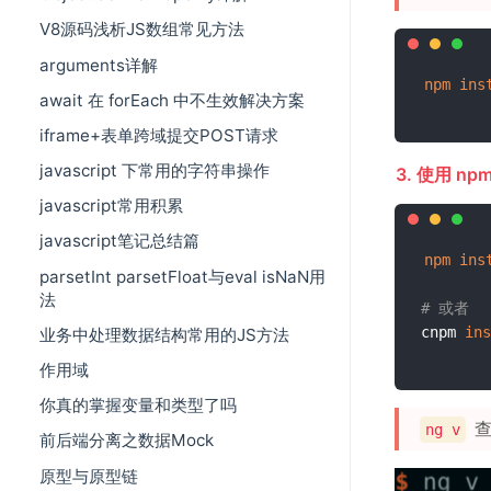
V8源码浅析JS数组常见方法
arguments详解
npm
ins
await 在 forEach 中不生效解决方案
iframe+表单跨域提交POST请求
javascript 下常用的字符串操作
3. 使用 npm
javascript常用积累
javascript笔记总结篇
npm
ins
parsetInt parsetFloat与eval isNaN用
法
# 或者 
cnpm 
ins
业务中处理数据结构常用的JS方法
作用域
你真的掌握变量和类型了吗
查
ng v
前后端分离之数据Mock
原型与原型链