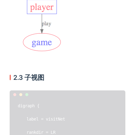
2.3 子视图
digraph {

    label = visitNet

    rankdir = LR
