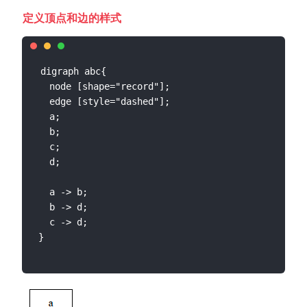
定义顶点和边的样式
digraph abc{

  node [shape="record"];

  edge [style="dashed"];

  a;

  b;

  c;

  d;

  a -> b;

  b -> d;

  c -> d;
