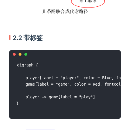
2.2 带标签
digraph {

    player[label = "player", color = Blue, fontco
    game[label = "game", color = Red, fontcolor =
    player -> game[label = "play"]
