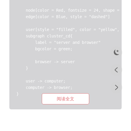
    node[color = Red, fontsize = 24, shape = box]

    edge[color = Blue, style = "dashed"]

    user[style = "filled", color = "yellow", fill
    subgraph cluster_cd{

        label = "server and browser"

        bgcolor = green;

        browser -> server

    }

    user -> computer;

    computer -> browser;

阅读全文