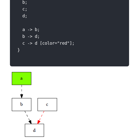
  b;

  c;

  d;

  a -> b;

  b -> d;

  c -> d [color="red"];
