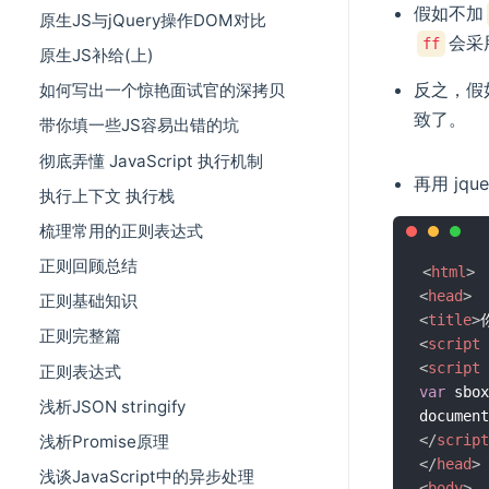
假如不加
原生JS与jQuery操作DOM对比
会采
ff
原生JS补给(上)
反之，假
如何写出一个惊艳面试官的深拷贝
致了。
带你填一些JS容易出错的坑
彻底弄懂 JavaScript 执行机制
再用 jq
执行上下文 执行栈
梳理常用的正则表达式
正则回顾总结
<
html
>
<
head
>
正则基础知识
<
title
>
正则完整篇
<
script
<
script
正则表达式
var
 sbox
浅析JSON stringify
document
浅析Promise原理
</
script
</
head
>
浅谈JavaScript中的异步处理
<
body
>