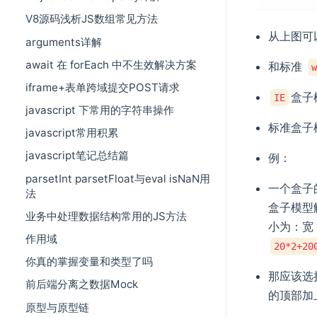
V8源码浅析JS数组常见方法
从上图可
arguments详解
await 在 forEach 中不生效解决方案
和标准
iframe+表单跨域提交POST请求
盒子
IE
javascript 下常用的字符串操作
标准盒子
javascript常用积累
javascript笔记总结篇
例：
parsetInt parsetFloat与eval isNaN用
一个盒子
法
盒子模型
业务中处理数据结构常用的JS方法
小为：
作用域
20*2+20
你真的掌握变量和类型了吗
那应该选
前后端分离之数据Mock
的顶部加
原型与原型链