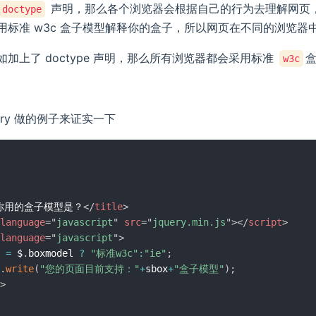
声明，那么各个浏览器会根据自己的行为去理解网页
doctype
用标准 w3c 盒子模型解释你的盒子，所以网页在不同的浏览器
如加上了 doctype 声明，那么所有浏览器都会采用标准
w3c
uery 做的例子来证实一下
你用的盒子模型是？
</
title
>
language
=
"
javascript
"
src
=
"
jquery.min.js
"
>
</
script
>
language
=
"
javascript
"
>
 
=
 $
.
boxmodel 
?
"标准w3c"
:
"ie"
;
.
write
(
"您的页面目前支持："
+
sbox
+
"盒子模型"
)
;
>