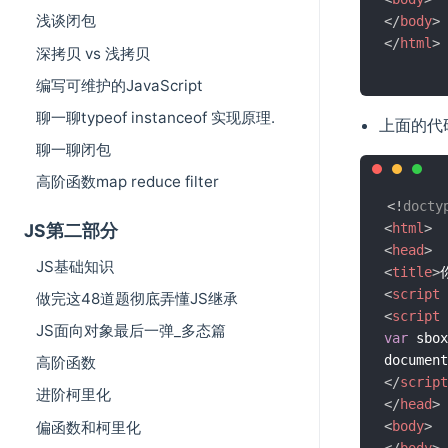
浅谈闭包
</
body
>
</
html
>
深拷贝 vs 浅拷贝
编写可维护的JavaScript
聊一聊typeof instanceof 实现原理.
上面的代
聊一聊闭包
高阶函数map reduce filter
<!
docty
JS第二部分
<
html
>
<
head
>
JS基础知识
<
title
>
<
script
做完这48道题彻底弄懂JS继承
<
script
JS面向对象最后一弹_多态篇
var
 sbox
document
高阶函数
</
script
进阶柯里化
</
head
>
偏函数和柯里化
<
body
>