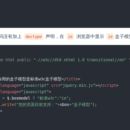
码没有加上
声明，在
浏览器中显示
盒子模
doctype
ie
ie
pe
html
public
"-//w3c//dtd xhtml 1.0 transitional//en"
你用的盒子模型是标准w3c盒子模型
</
title
>
language
=
"
javascript
"
src
=
"
jquery.min.js
"
>
</
script
>
language
=
"
javascript
"
>
 
=
 $
.
boxmodel 
?
"标准w3c"
:
"ie"
;
.
write
(
"您的页面目前支持："
+
sbox
+
"盒子模型"
)
;
>