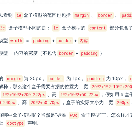
以看到
盒子模型的范围也包括
、
、
ie
margin
border
padd
盒子模型不同的是：
盒子模型的
部分包含
w3c
ie
content
模型
=
+
+
width
padding
border
内容
模型 = 内容的宽度（不包含
+
）
border
padding
的
为 20px，
为 1px，
为 10px，
margin
border
padding
解释，那么这个盒子需要占据的位置为：宽
20*2+1*2+10*2+20
宽
、高
；假如用ie 
1*2+10*2+200=222px
1*2+10*2+50=72px
、高
，盒子的实际大小为：宽
0=240px
20*2+50=70px
200px
择哪中盒子模型呢？当然是“标准
盒子模型”了。怎么样才
w3c
上
声明。
doctype