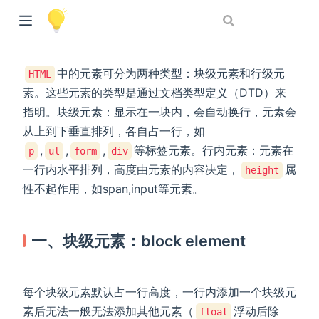
中的元素可分为两种类型：块级元素和行级元
HTML
素。这些元素的类型是通过文档类型定义（DTD）来
指明。块级元素：显示在一块内，会自动换行，元素会
从上到下垂直排列，各自占一行，如
,
,
,
等标签元素。行内元素：元素在
p
ul
form
div
一行内水平排列，高度由元素的内容决定，
属
height
性不起作用，如span,input等元素。
一、块级元素：block element
每个块级元素默认占一行高度，一行内添加一个块级元
素后无法一般无法添加其他元素（
浮动后除
float