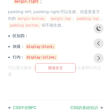
;
margin-right
padding-left; padding-right;可以生效。但是竖直方
向的
;
;
margin-bottom;
margin-top
padding-top
却不能生效。
padding-bottom;
区别四：
块级：
display:block;
行内：
display:inline;
可以通过修改
属性来切换块级元素和行内元
阅读全文
display
素
←
CSS中的BFC
CSS的基础知识
→