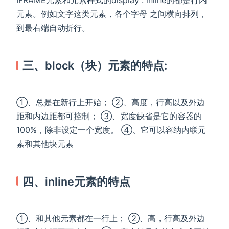
IFRAME元素和元素样式的display : inline的都是行内
元素。例如文字这类元素，各个字母 之间横向排列，
到最右端自动折行。
三、block（块）元素的特点:
①、总是在新行上开始； ②、高度，行高以及外边
距和内边距都可控制； ③、宽度缺省是它的容器的
100%，除非设定一个宽度。 ④、它可以容纳内联元
素和其他块元素
四、inline元素的特点
①、和其他元素都在一行上； ②、高，行高及外边