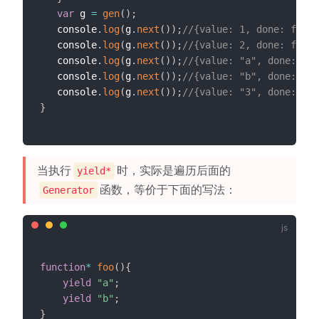
var
 g 
=
gen
(
)
;
   console
.
log
(
g
.
next
(
)
)
;
//{value: 1, done: false
   console
.
log
(
g
.
next
(
)
)
;
//{value: 2, done: false
   console
.
log
(
g
.
next
(
)
)
;
//{value: "a", done: tru
   console
.
log
(
g
.
next
(
)
)
;
//{value: "b", done: tru
   console
.
log
(
g
.
next
(
)
)
;
//{value: "3", done: tru
}
当执行
时，实际是遍历后面的
yield*
函数，等价于下面的写法：
Generator
function
*
foo
(
)
{
yield
"a"
;
yield
"b"
;
}