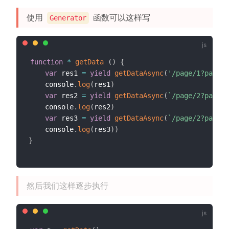
使用
函数可以这样写
Generator
function
*
getData
(
)
{
var
 res1 
=
yield
getDataAsync
(
'/page/1?param=
    console
.
log
(
res1
)
var
 res2 
=
yield
getDataAsync
(
`
/page/2?param=
    console
.
log
(
res2
)
var
 res3 
=
yield
getDataAsync
(
`
/page/2?param=
    console
.
log
(
res3
)
)
}
然后我们这样逐步执行