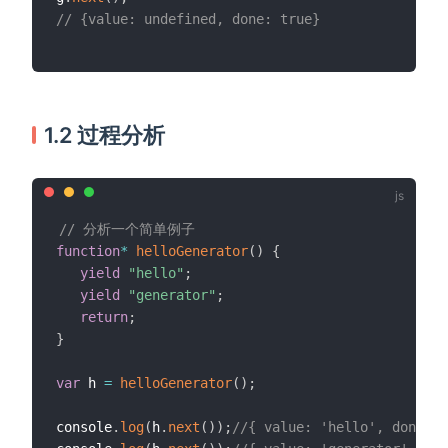
// {value: undefined, done: true}
1.2 过程分析
// 分析一个简单例子
function
*
helloGenerator
(
)
{
yield
"hello"
;
yield
"generator"
;
return
;
}
var
 h 
=
helloGenerator
(
)
;
console
.
log
(
h
.
next
(
)
)
;
//{ value: 'hello', done: f