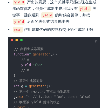
产出的意思，这个关键字只能出现在生成
yield
器函数体内，但是生成器中也可以没有
关
yield
键字，函数遇到
的时候会暂停，并把
yield
后面的表达式结果抛出去
yield
作用是将代码的控制权交还给生成器函数
next
// 声明生成器函数
function
*
generator
(
)
{
// A
yield
'foo'
// B
}
// 获取生成器对象
let
 g 
=
generator
(
)
;
// 第一个 next()，首次启动生成器
g
.
next
(
)
;
// {value: "foo", done: false}
// 唤醒被 yield 暂停的状态
g
.
next
(
)
;