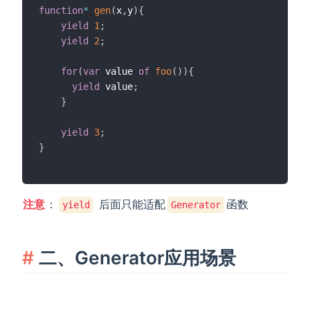
function
*
gen
(
x
,
y
)
{
yield
1
;
yield
2
;
for
(
var
 value 
of
foo
(
)
)
{
yield
 value
;
}
yield
3
;
}
注意
：
后面只能适配
函数
yield
Generator
二、Generator应用场景