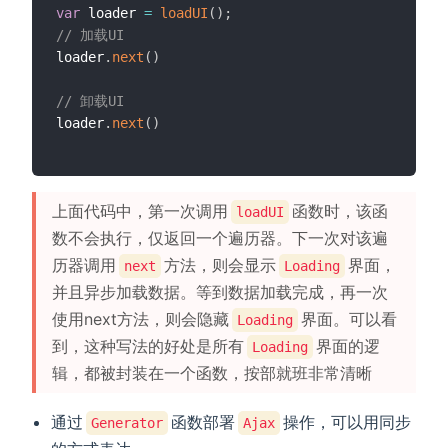
var
 loader 
=
loadUI
(
)
;
// 加载UI
loader
.
next
(
)
// 卸载UI
loader
.
next
(
)
上面代码中，第一次调用
函数时，该函
loadUI
数不会执行，仅返回一个遍历器。下一次对该遍
历器调用
方法，则会显示
界面，
next
Loading
并且异步加载数据。等到数据加载完成，再一次
使用next方法，则会隐藏
界面。可以看
Loading
到，这种写法的好处是所有
界面的逻
Loading
辑，都被封装在一个函数，按部就班非常清晰
通过
函数部署
操作，可以用同步
Generator
Ajax