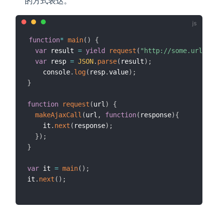
的方式表达。
function
*
main
(
)
{
var
 result 
=
yield
request
(
"http://some.url"
)
;
var
 resp 
=
JSON
.
parse
(
result
)
;
    console
.
log
(
resp
.
value
)
;
}
function
request
(
url
)
{
makeAjaxCall
(
url
,
function
(
response
)
{
    it
.
next
(
response
)
;
}
)
;
}
var
 it 
=
main
(
)
;
it
.
next
(
)
;