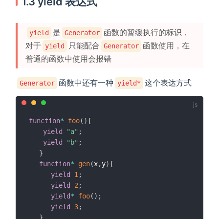
1.3 yield 表达式
是
函数的暂缓执行的标识，
yield
Generator
对于
只能配合
函数使用，在
yield
Generator
普通的函数中使用会报错
函数中还有一种
这个表达方式
Generator
yield*
function
*
foo
(
)
{
yield
"a"
;
yield
"b"
;
}
function
*
gen
(
x
,
y
)
{
yield
1
;
yield
2
;
yield
*
foo
(
)
;
yield
3
;
}