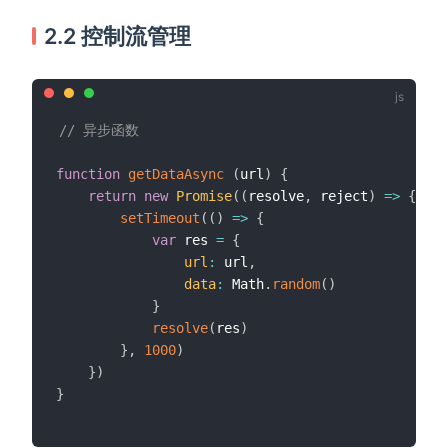
2.2 控制流管理
// 异步函数
function
getDataAsync
(
url
)
{
return
new
Promise
(
(
resolve
,
 reject
)
=>
{
setTimeout
(
(
)
=>
{
var
 res 
=
{
url
:
 url
,
data
:
 Math
.
random
(
)
}
resolve
(
res
)
}
,
1000
)
}
)
}