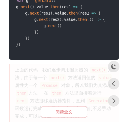
var
 g 
=
getData
(
)
g
.
next
(
)
.
value
.
then
(
res1
=>
{
    g
.
next
(
res1
)
.
value
.
then
(
res2
=>
{
        g
.
next
(
res2
)
.
value
.
then
(
(
)
=>
{
            g
.
next
(
)
}
)
}
)
}
)
上面的代码，我们逐步调用遍历器的
方
next()
法，由于每一个
方法返回值的
next()
value
属性为一个
对象，所以我们为其添加
Promise
方法， 在
方法里面接着运行
then
then
方法挪移遍历器指针，直到
next
Generator
函数运行完成，实际上，这个过程我们不必手动
阅读全文
完成，可以封装成一个简单的执行器