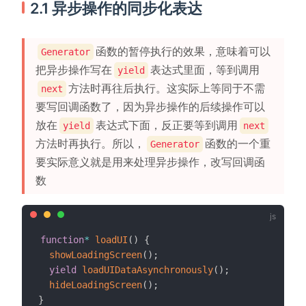
2.1 异步操作的同步化表达
函数的暂停执行的效果，意味着可以
Generator
把异步操作写在
表达式里面，等到调用
yield
方法时再往后执行。这实际上等同于不需
next
要写回调函数了，因为异步操作的后续操作可以
放在
表达式下面，反正要等到调用
yield
next
方法时再执行。所以，
函数的一个重
Generator
要实际意义就是用来处理异步操作，改写回调函
数
function
*
loadUI
(
)
{
showLoadingScreen
(
)
;
yield
loadUIDataAsynchronously
(
)
;
hideLoadingScreen
(
)
;
}