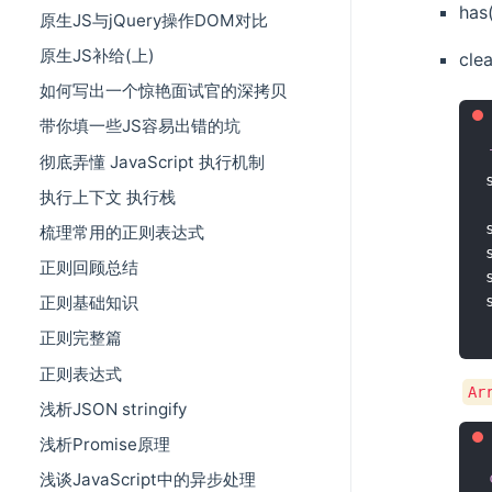
ha
原生JS与jQuery操作DOM对比
原生JS补给(上)
cl
如何写出一个惊艳面试官的深拷贝
带你填一些JS容易出错的坑
彻底弄懂 JavaScript 执行机制
执行上下文 执行栈
梳理常用的正则表达式
正则回顾总结
正则基础知识
正则完整篇
正则表达式
Ar
浅析JSON stringify
浅析Promise原理
浅谈JavaScript中的异步处理