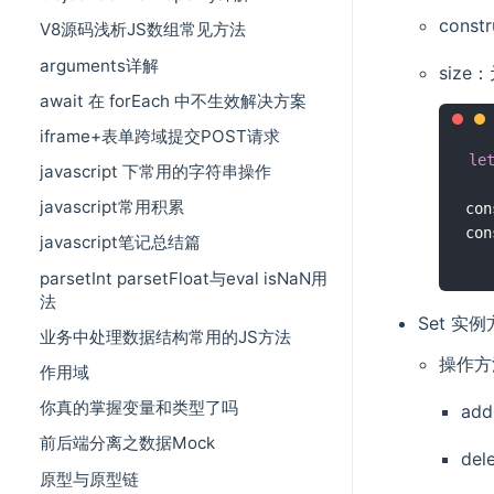
cons
V8源码浅析JS数组常见方法
arguments详解
size
await 在 forEach 中不生效解决方案
iframe+表单跨域提交POST请求
le
javascript 下常用的字符串操作
javascript常用积累
con
con
javascript笔记总结篇
parsetInt parsetFloat与eval isNaN用
法
Set 实
业务中处理数据结构常用的JS方法
操作方
作用域
你真的掌握变量和类型了吗
ad
前后端分离之数据Mock
de
原型与原型链