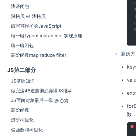
浅谈闭包
深拷贝 vs 浅拷贝
编写可维护的JavaScript
聊一聊typeof instanceof 实现原理.
聊一聊闭包
遍历方
高阶函数map reduce filter
ke
JS第二部分
va
JS基础知识
做完这48道题彻底弄懂JS继承
en
JS面向对象最后一弹_多态篇
fo
高阶函数
数
进阶柯里化
偏函数和柯里化