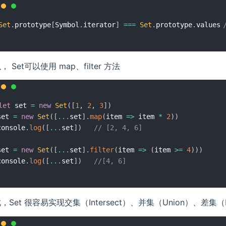
Set
.
prototype
[
Symbol
.
iterator
]
===
Set
.
prototype
.
values	
， Set可以使用 map、filter 方法
let
 set 
=
new
Set
(
[
1
,
2
,
3
]
)
set 
=
new
Set
(
[
...
set
]
.
map
(
item
=>
 item 
*
2
)
)
console
.
log
(
[
...
set
]
)
// [2, 4, 6]
set 
=
new
Set
(
[
...
set
]
.
filter
(
item
=>
(
item 
>=
4
)
)
)
console
.
log
(
[
...
set
]
)
//[4, 6]
，Set 很容易实现交集（Intersect）、并集（Union）、差集（Di