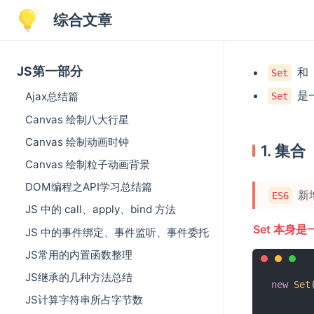
综合文章
JS第一部分
和
Set
是
Ajax总结篇
Set
Canvas 绘制八大行星
Canvas 绘制动画时钟
1. 集合
Canvas 绘制粒子动画背景
DOM编程之API学习总结篇
新
ES6
JS 中的 call、apply、bind 方法
Set 本身
JS 中的事件绑定、事件监听、事件委托
JS常用的内置函数整理
JS继承的几种方法总结
new
Set
JS计算字符串所占字节数