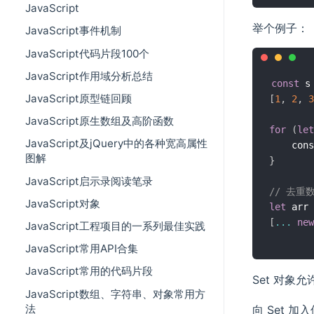
JavaScript
举个例子：
JavaScript事件机制
JavaScript代码片段100个
JavaScript作用域分析总结
const
 s
JavaScript原型链回顾
[
1
,
2
,
3
JavaScript原生数组及高阶函数
for
(
let
JavaScript及jQuery中的各种宽高属性
    cons
图解
}
JavaScript启示录阅读笔录
// 去重
JavaScript对象
let
 arr 
[
...
new
JavaScript工程项目的一系列最佳实践
JavaScript常用API合集
JavaScript常用的代码片段
Set 对
JavaScript数组、字符串、对象常用方
法
向 Set 