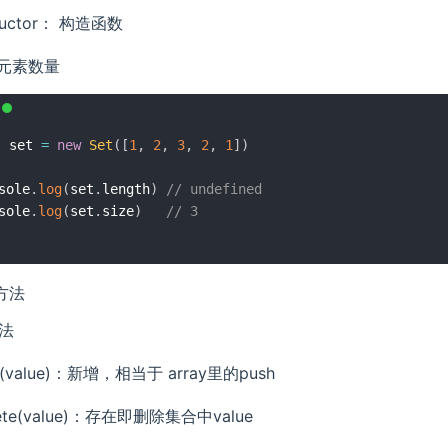
tructor： 构造函数
：元素数量
t
 set 
=
new
Set
(
[
1
,
2
,
3
,
2
,
1
]
)
sole
.
log
(
set
.
length
)
// undefined
sole
.
log
(
set
.
size
)
// 3
例方法
法
d(value)：新增，相当于 array里的push
lete(value)：存在即删除集合中value