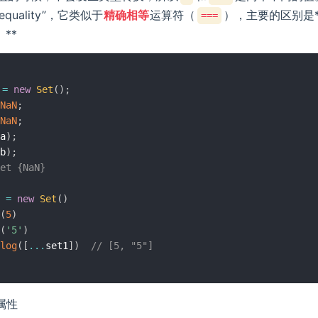
o equality”，它类似于
精确相等
运算符（
），主要的区别是**
===
**
 
=
new
Set
(
)
;
NaN
;
NaN
;
a
)
;
b
)
;
et {NaN}
 
=
new
Set
(
)
(
5
)
(
'5'
)
log
(
[
...
set1
]
)
// [5, "5"]
例属性