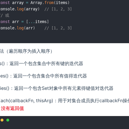
const
 array 
=
 Array
.
from
(
items
)
console
.
log
(
array
)
// [1, 2, 3]
// 或
const
 arr 
=
[
...
items
]
console
.
log
(
arr
)
// [1, 2, 3]
法（遍历顺序为插入顺序）
ys()：返回一个包含集合中所有键的迭代器
lues()：返回一个包含集合中所有值得迭代器
tries()：返回一个包含Set对象中所有元素得键值对迭代器
rEach(callbackFn, thisArg)：用于对集合成员执行callba
，
没有返回值