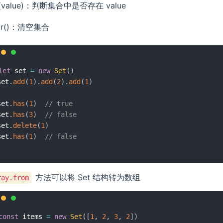
s(value)：判断集合中是否存在 value
ear()：清空集合
let
 set 
=
new
Set
(
)
set
.
add
(
1
)
.
add
(
2
)
.
add
(
1
)
set
.
has
(
1
)
// true
set
.
has
(
3
)
// false
set
.
delete
(
1
)
set
.
has
(
1
)
// false
方法可以将 Set 结构转为数组
ray.from
const
 items 
=
new
Set
(
[
1
,
2
,
3
,
2
]
)