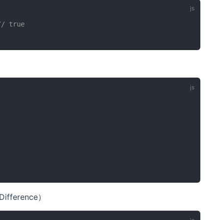
// true
fference）