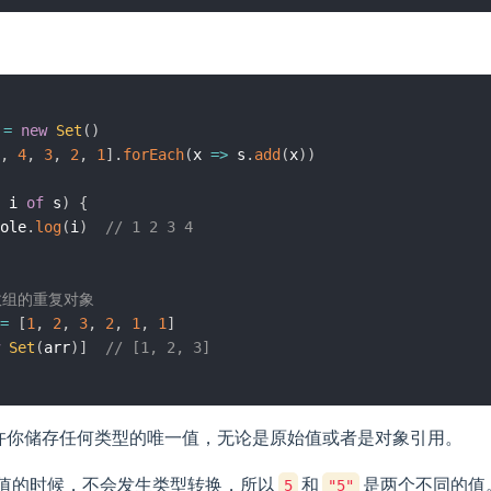
 
=
new
Set
(
)
,
4
,
3
,
2
,
1
]
.
forEach
(
x
=>
 s
.
add
(
x
)
)
 i 
of
 s
)
{
ole
.
log
(
i
)
// 1 2 3 4
数组的重复对象
=
[
1
,
2
,
3
,
2
,
1
,
1
]
Set
(
arr
)
]
// [1, 2, 3]
象允许你储存任何类型的唯一值，无论是原始值或者是对象引用。
加入值的时候，不会发生类型转换，所以
和
是两个不同的值。
5
"5"