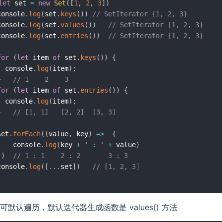
let
 set 
=
new
Set
(
[
1
,
2
,
3
]
)
console
.
log
(
set
.
keys
(
)
)
// SetIterator {1, 2, 3}
console
.
log
(
set
.
values
(
)
)
// SetIterator {1, 2, 3}
console
.
log
(
set
.
entries
(
)
)
// SetIterator {1, 2, 3}
for
(
let
 item 
of
 set
.
keys
(
)
)
{
  console
.
log
(
item
)
;
}
// 1	2	 3
for
(
let
 item 
of
 set
.
entries
(
)
)
{
  console
.
log
(
item
)
;
}
// [1, 1]	[2, 2]	[3, 3]
set
.
forEach
(
(
value
,
 key
)
=>
{
    console
.
log
(
key 
+
' : '
+
 value
)
}
)
// 1 : 1	2 : 2		3 : 3
console
.
log
(
[
...
set
]
)
// [1, 2, 3]
t 可默认遍历，默认迭代器生成函数是 values() 方法