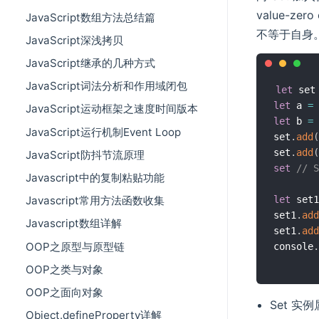
value-zer
JavaScript数组方法总结篇
不等于自身。
JavaScript深浅拷贝
JavaScript继承的几种方式
JavaScript词法分析和作用域闭包
let
 set
let
 a 
=
JavaScript运动框架之速度时间版本
let
 b 
=
JavaScript运行机制Event Loop
set
.
add
(
set
.
add
(
JavaScript防抖节流原理
set
// S
Javascript中的复制粘贴功能
let
 set1
Javascript常用方法函数收集
set1
.
add
Javascript数组详解
set1
.
add
OOP之原型与原型链
console
.
OOP之类与对象
OOP之面向对象
Set 实
Object.defineProperty详解