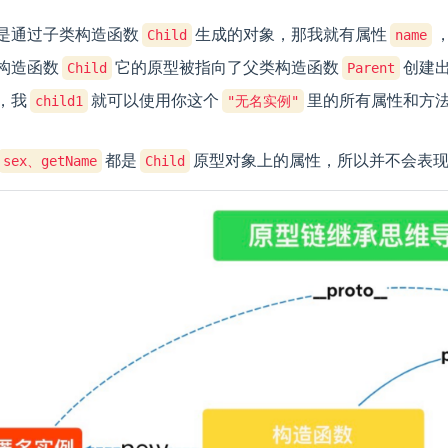
是通过子类构造函数
生成的对象，那我就有属性
Child
name
构造函数
它的原型被指向了父类构造函数
创建
Child
Parent
，我
就可以使用你这个
里的所有属性和方
child1
"无名实例"
。
都是
原型对象上的属性，所以并不会表
sex、getName
Child