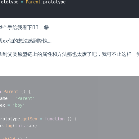
rototype 
=
Parent
.
手给我看下🙋‍♂️，😂
xx似的想法感到惭愧...
拿到父类原型链上的属性和方法那也太废了吧，我可不止这样，
：
n
Parent
(
)
{
ame 
=
'Parent'
ex 
=
'boy'
rototype
.
getSex
=
function
(
)
{
e
.
log
(
this
.
sex
)