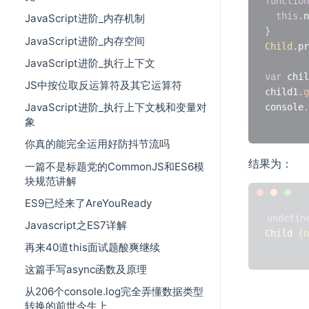
function
this
.
n
JavaScript进阶_内存机制
}
JavaScript进阶_内存空间
Child
.
pr
JavaScript进阶_执行上下文
var
 chil
JS中按位取反运算符及其它运算符
child1
.
g
JavaScript进阶_执行上下文栈和变量对
console
.
象
你真的能完全运用好防抖节流吗
结果为：
一篇不是标题党的CommonJS和ES6模
块规范讲解
ES9已经来了AreYouReady
undefin
Javascript之ES7详解
Child 
{
n
再来40道this面试题酸爽继续
这篇手写async函数及原理
从206个console.log完全弄懂数据类型
转换的前世今生上