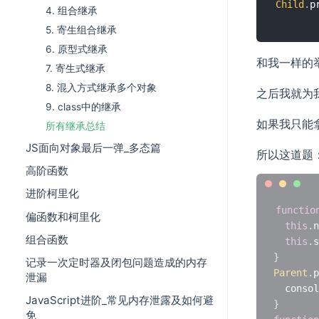
Child
.
p
4. 组合继承
5. 寄生组合继承
6. 原型式继承
和我一样的举个
7. 寄生式继承
8. 混入方式继承多个对象
之后我就为我
9. class中的继承
如果我只能
所有继承总结
JS面向对象最后一弹_多态篇
所以这道题
高阶函数
进阶柯里化
functio
偏函数和柯里化
this
.
n
组合函数
this
.
s
}
记录一次定时器及闭包问题造成的内存
Parent
.
p
泄漏
  consol
JavaScript进阶_常见内存泄露及如何避
}
免