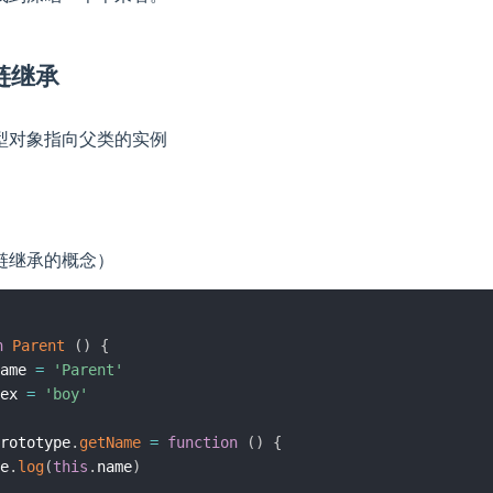
型链继承
型对象指向父类的实例
链继承的概念）
n
Parent
(
)
{
ame 
=
'Parent'
ex 
=
'boy'
rototype
.
getName
=
function
(
)
{
e
.
log
(
this
.
name
)