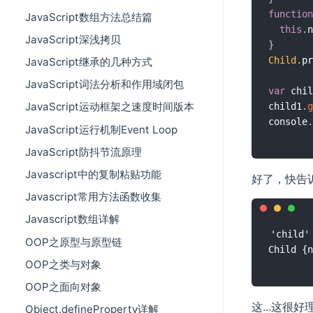
function
JavaScript数组方法总结篇
this
.
n
JavaScript深浅拷贝
}
Child
.
pr
JavaScript继承的几种方式
JavaScript词法分析和作用域闭包
var
 chil
JavaScript运动框架之速度时间版本
child1
.
g
console
.
JavaScript运行机制Event Loop
JavaScript防抖节流原理
Javascript中的复制粘贴功能
好了，快告诉
Javascript常用方法函数收集
Javascript数组详解
'child'

OOP之原型与原型链
OOP之类与对象
OOP之面向对象
这...这很好
Object.defineProperty详解