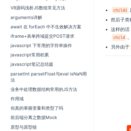
V8源码浅析JS数组常见方法
child1
arguments详解
然后子类
await 在 forEach 中不生效解决方案
这样的话
iframe+表单跨域提交POST请求
child
javascript 下常用的字符串操作
另外由于
javascript常用积累
javascript笔记总结篇
parsetInt parsetFloat与eval isNaN用
法
业务中处理数据结构常用的JS方法
作用域
你真的掌握变量和类型了吗
前后端分离之数据Mock
原型与原型链