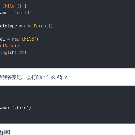
Child
(
)
{
ame 
=
'child'
ototype 
=
new
Parent
(
)
d1 
=
new
Child
(
)
etName
(
)
log
(
child1
)
我答案吧，会打印出什么 🤔️ ？
理解呀