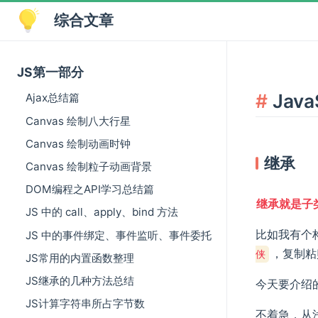
综合文章
JS第一部分
Jav
Ajax总结篇
Canvas 绘制八大行星
Canvas 绘制动画时钟
继承
Canvas 绘制粒子动画背景
DOM编程之API学习总结篇
继承就是子
JS 中的 call、apply、bind 方法
比如我有个
JS 中的事件绑定、事件监听、事件委托
，复制粘
侠
JS常用的内置函数整理
JS继承的几种方法总结
今天要介绍
JS计算字符串所占字节数
不着急，从