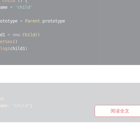
Child
(
)
{
ame 
=
'child'
ototype 
=
Parent
.
prototype

d1 
=
new
Child
(
)
etSex
(
)
log
(
child1
)
ed
ame
:
"child"
}
阅读全文