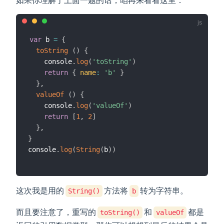
如果你理解了上面一题的话，咱再来看看这里：
var
 b 
=
{
toString
(
)
{
    console
.
log
(
'toString'
)
return
{
name
:
'b'
}
}
,
valueOf
(
)
{
    console
.
log
(
'valueOf'
)
return
[
1
,
2
]
}
,
}
console
.
log
(
String
(
b
)
)
这次我是用的
方法将
转为字符串。
String()
b
而且要注意了，重写的
和
都是
toString()
valueOf