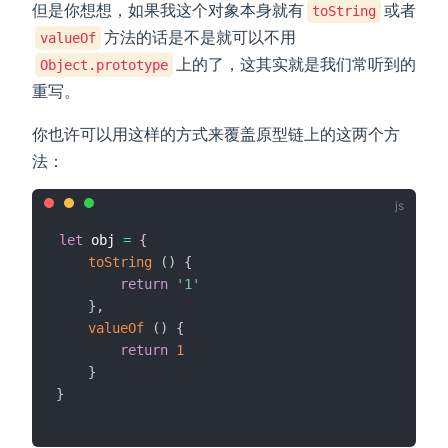
但是你想想，如果我这个对象本身就有
或者
toString
方法的话是不是就可以不用
valueOf
上的了，这其实就是我们常听到的
Object.prototype
重写。
你也许可以用这样的方式来覆盖原型链上的这两个方
法：
let
 obj 
=
{
toString
(
)
{
return
'1'
}
,
valueOf
(
)
{
return
1
}
}