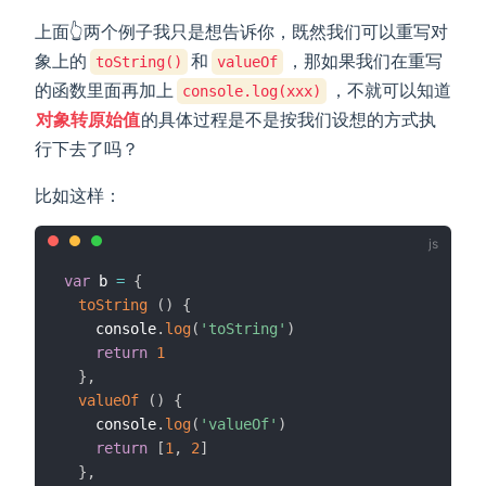
上面👆两个例子我只是想告诉你，既然我们可以重写对
象上的
和
，那如果我们在重写
toString()
valueOf
的函数里面再加上
，不就可以知道
console.log(xxx)
对象转原始值
的具体过程是不是按我们设想的方式执
行下去了吗？
比如这样：
var
 b 
=
{
toString
(
)
{
    console
.
log
(
'toString'
)
return
1
}
,
valueOf
(
)
{
    console
.
log
(
'valueOf'
)
return
[
1
,
2
]
}
,