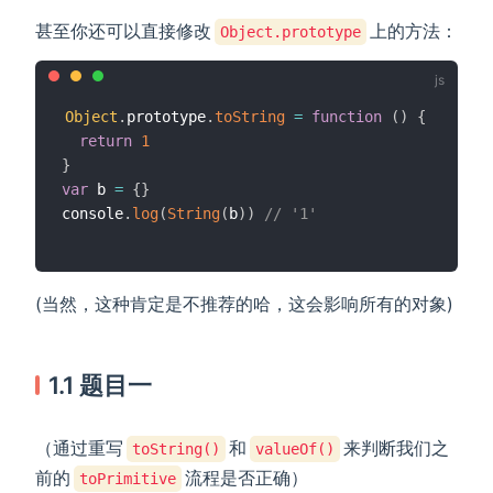
甚至你还可以直接修改
上的方法：
Object.prototype
Object
.
prototype
.
toString
=
function
(
)
{
return
1
}
var
 b 
=
{
}
console
.
log
(
String
(
b
)
)
// '1'
(当然，这种肯定是不推荐的哈，这会影响所有的对象)
1.1 题目一
（通过重写
和
来判断我们之
toString()
valueOf()
前的
流程是否正确）
toPrimitive