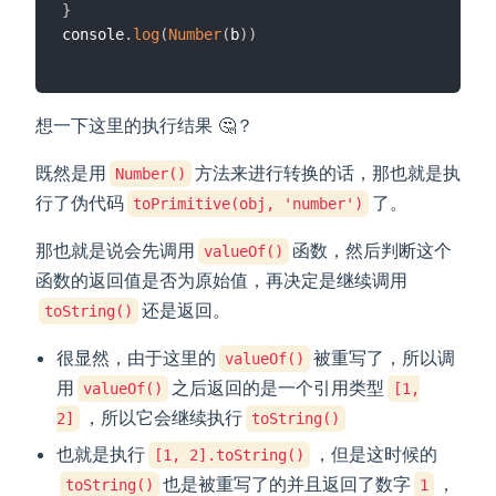
}
console
.
log
(
Number
(
b
)
)
想一下这里的执行结果 🤔️？
既然是用
方法来进行转换的话，那也就是执
Number()
行了伪代码
了。
toPrimitive(obj, 'number')
那也就是说会先调用
函数，然后判断这个
valueOf()
函数的返回值是否为原始值，再决定是继续调用
还是返回。
toString()
很显然，由于这里的
被重写了，所以调
valueOf()
用
之后返回的是一个引用类型
valueOf()
[1,
，所以它会继续执行
2]
toString()
也就是执行
，但是这时候的
[1, 2].toString()
也是被重写了的并且返回了数字
，
toString()
1