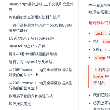
JavaScript进阶_执行上下文栈和变量对
乍一看其实差
象
啥现在需要
你真的能完全运用好防抖节流吗
这时候我们需
一篇不是标题党的CommonJS和ES6模
块规范讲解
task()
ES9已经来了AreYouReady
执行
sle
Javascript之ES7详解
3秒到了
再来40道this面试题酸爽继续
sleep
这篇手写async函数及原理
上述的流
从206个console.log完全弄懂数据类型
转换的前世今生上
中
Queue
于3秒。
从206个console.log完全弄懂数据类型
转换的前世今生下
我们还经
数组扁平化的六种实现方式
答案是不
深浅拷贝问点
要主线程