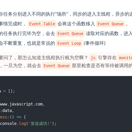
步任务分别进入不同的执行"场所"，同步的进入主线程，异步的
事情完成时，
会将这个函数移入
。
Event Table
Event Queue
的任务执行完毕为空，会去
读取对应的函数，进
Event Queue
会不断重复，也就是常说的
(事件循环)
Event Loop
要问了，那怎么知道主线程执行栈为空啊？
引擎存在
js
monit
，一旦为空，就会去
那里检查是否有等待被调用
Event Queue
a 
=
[
]
;
www
.
javascript
.
com
,
:
data
,
ess
:
(
)
=>
{
console
.
log
(
'发送成功!'
)
;