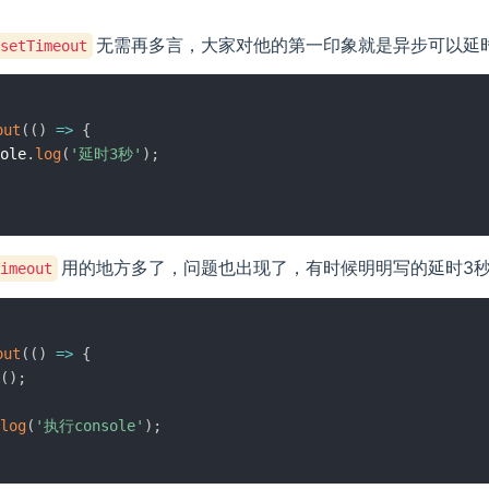
无需再多言，大家对他的第一印象就是异步可以延
setTimeout
out
(
(
)
=>
{
ole
.
log
(
'延时3秒'
)
;
用的地方多了，问题也出现了，有时候明明写的延时3秒
imeout
out
(
(
)
=>
{
(
)
;
log
(
'执行console'
)
;