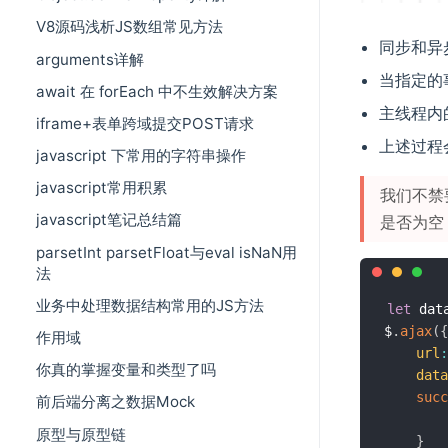
V8源码浅析JS数组常见方法
同步和异
arguments详解
当指定的
await 在 forEach 中不生效解决方案
主线程内
iframe+表单跨域提交POST请求
上述过程
javascript 下常用的字符串操作
javascript常用积累
我们不禁
javascript笔记总结篇
是否为空
parsetInt parsetFloat与eval isNaN用
法
业务中处理数据结构常用的JS方法
let
 dat
$
.
ajax
(
{
作用域
url
:
你真的掌握变量和类型了吗
data
succ
前后端分离之数据Mock
        
原型与原型链
}