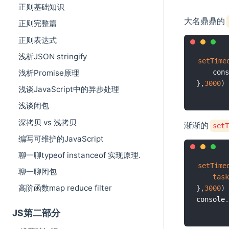
正则基础知识
大名鼎鼎的
正则完整篇
正则表达式
浅析JSON stringify
setTime
浅析Promise原理
    cons
}
,
3000
)
浅谈JavaScript中的异步处理
浅谈闭包
深拷贝 vs 浅拷贝
渐渐的
setT
编写可维护的JavaScript
聊一聊typeof instanceof 实现原理.
setTime
聊一聊闭包
task
高阶函数map reduce filter
}
,
3000
)
console
.
JS第二部分