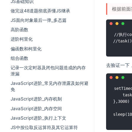
JS基础知识
根据前面
做完这48道题彻底弄懂JS继承
JS面向对象最后一弹_多态篇
高阶函数
//执行con
进阶柯里化
偏函数和柯里化
组合函数
去验证一下
记录一次定时器及闭包问题造成的内存
泄漏
JavaScript进阶_常见内存泄露及如何避
setTimeo
免
    task
JavaScript进阶_内存机制
},3000)

JavaScript进阶_内存空间
JavaScript进阶_执行上下文
JS中按位取反运算符及其它运算符