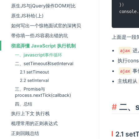
}
)
原生JS与jQuery操作DOM对比
console
.
原生JS补给(上)
如何写出一个惊艳面试官的深拷贝
带你填一些JS容易出错的坑
上面是一段简
彻底弄懂 JavaScript 执行机制
进
ajax
一、javascript事件循环
执行cons
二、setTimeout和setInterval
事
ajax
2.1 setTimeout
2.2 setInterval
主线程从
三、Promise与
process.nextTick(callback)
四、总结
二、se
执行上下文 执行栈
梳理常用的正则表达式
2.1 set
正则回顾总结