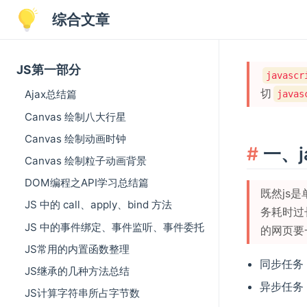
综合文章
JS第一部分
javascr
切
Ajax总结篇
javas
Canvas 绘制八大行星
Canvas 绘制动画时钟
一、j
Canvas 绘制粒子动画背景
DOM编程之API学习总结篇
既然js
JS 中的 call、apply、bind 方法
务耗时过
JS 中的事件绑定、事件监听、事件委托
的网页要
JS常用的内置函数整理
同步任务
JS继承的几种方法总结
异步任务
JS计算字符串所占字节数