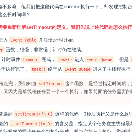
不多嘛，但我们把这段代码在chrome执行一下，却发现控制台
这么长时间啊？
要重新理解setTimeout的定义。我们先说上述代码是怎么执
进入
并注册,计时开始。
Event Table
函数，很慢，非常慢，计时仍在继续。
ep
，计时事件
完成，
进入
，但是
timeout
task()
Event Queue
终于执行完了，
终于从
进入了主线程执行
task()
Event Queue
程走完，我们知道
这个函数，是经过指定时间后，
setTimeout
，又因为是单线程任务要一个一个执行，如果前面的任务需要的
常遇到
这样的代码，0秒后执行又是什么意
setTimeout(fn,0)
会的
的含义是，指定某个任务在主线程最
，setTimeout(fn,0)
执行栈内的同步任务全部执行完成，栈为空就马上执行。举例说