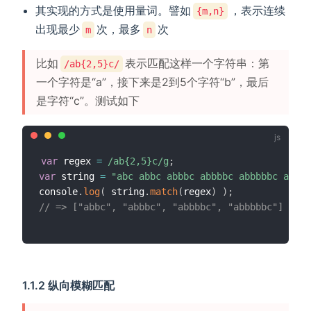
其实现的方式是使用量词。譬如
，表示连续
{m,n}
出现最少
次，最多
次
m
n
比如
表示匹配这样一个字符串：第
/ab{2,5}c/
一个字符是“a”，接下来是2到5个字符“b”，最后
是字符“c”。测试如下
var
 regex 
=
/
ab{2,5}c
/
g
;
var
 string 
=
"abc abbc abbbc abbbbc abbbbbc abbbb
console
.
log
(
 string
.
match
(
regex
)
)
;
// => ["abbc", "abbbc", "abbbbc", "abbbbbc"]
1.1.2 纵向模糊匹配