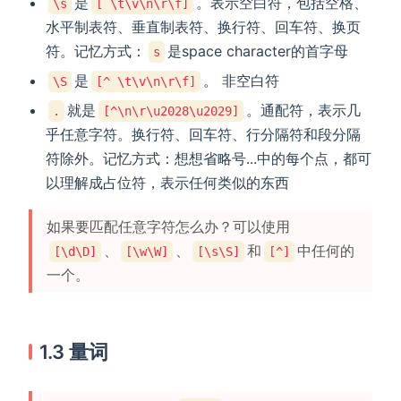
是
。表示空白符，包括空格、
\s
[ \t\v\n\r\f]
水平制表符、垂直制表符、换行符、回车符、换页
符。记忆方式：
是space character的首字母
s
是
。 非空白符
\S
[^ \t\v\n\r\f]
就是
。通配符，表示几
.
[^\n\r\u2028\u2029]
乎任意字符。换行符、回车符、行分隔符和段分隔
符除外。记忆方式：想想省略号...中的每个点，都可
以理解成占位符，表示任何类似的东西
如果要匹配任意字符怎么办？可以使用
、
、
和
中任何的
[\d\D]
[\w\W]
[\s\S]
[^]
一个。
1.3 量词