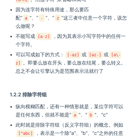
因为连字符有特殊用途，那么要匹
配“
”、“
”、“
”这三者中任意一个字符，该怎
a
-
z
么做呢？
不能写成
，因为其表示小写字符中的任何一
[a-z]
个字符。
可以写成如下的方式：
或
或
[-az]
[az-]
[a\-
。即要么放在开头，要么放在结尾，要么转义。
z]
总之不会让引擎认为是范围表示法就行了
1.2.2 排除字符组
纵向模糊匹配，还有一种情形就是，某位字符可以
是任何东西，但就不能是"
"、"
"、"c"
a
b
此时就是排除字符组（反义字符组）的概念。例如
，表示是一个除"a"、"b"、"c"之外的任意
[^abc]