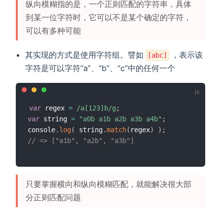
纵向模糊指的是，一个正则匹配的字符串，具体
到某一位字符时，它可以不是某个确定的字符，
可以有多种可能
其实现的方式是使用字符组。譬如
，表示该
[abc]
字符是可以字符“a”、“b”、“c”中的任何一个
var
 regex 
=
/
a[123]b
/
g
;
var
 string 
=
"a0b a1b a2b a3b a4b"
;
console
.
log
(
 string
.
match
(
regex
)
)
;
// => ["a1b", "a2b", "a3b"]
只要掌握横向和纵向模糊匹配，就能解决很大部
分正则匹配问题