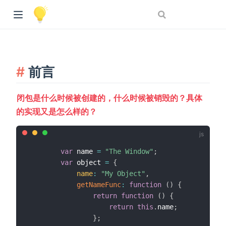
前言
闭包是什么时候被创建的，什么时候被销毁的？具体
的实现又是怎么样的？
var
 name 
=
"The Window"
;
var
 object 
=
{
name
:
"My Object"
,
getNameFunc
:
function
(
)
{
return
function
(
)
{
return
this
.
name
;
}
;