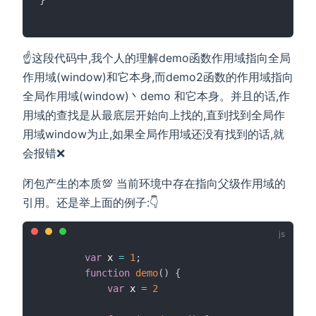
☝️这段代码中,我个人的理解demo函数作用域指向全局
作用域(window)和它本身,而demo2函数的作用域指向
全局作用域(window)丶demo 和它本身。并且的话,作
用域的查找是从最底层开始向上找的,直到找到全局作
用域window为止,如果全局作用域还没有找到的话,就
会报错❌
闭包产生的本质💯 当前环境中存在指向父级作用域的
引用。还是举上面的例子:👇
var
 x 
=
1
;
function
demo
(
)
{
var
 x 
=
2