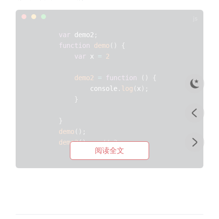
var
 demo2
;
function
demo
(
)
{
var
 x 
=
2
demo2
=
function
(
)
{
                console
.
log
(
x
)
;
}
}
demo
(
)
;
demo2
(
)
// 2
阅读全文