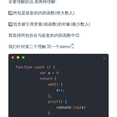
非要理解的话,有两种理解:
1️⃣闭包是嵌套的内部函数(绝大数人)
2️⃣包含被引用变量(或函数)的对象(极少数人)
我觉得闭包存在与嵌套的内部函数中😊
我们针对第二个理解,写一个demo👇
function
count
(
)
{
var
 x 
=
0
return
{
add
(
)
{
                    x
++
;
}
,
print
(
)
{
                    console
.
log
(
x
)
}