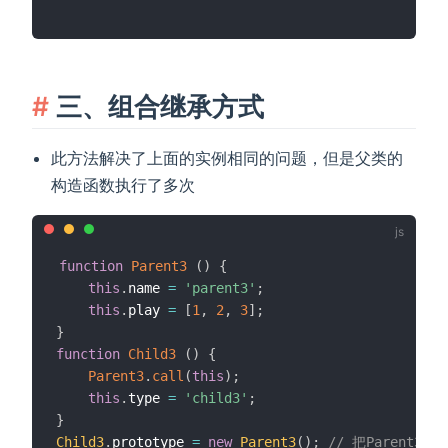
三、组合继承方式
此方法解决了上面的实例相同的问题，但是父类的
构造函数执行了多次
function
Parent3
(
)
{
this
.
name 
=
'parent3'
;
this
.
play 
=
[
1
,
2
,
3
]
;
}
function
Child3
(
)
{
Parent3
.
call
(
this
)
;
this
.
type 
=
'child3'
;
}
Child3
.
prototype 
=
new
Parent3
(
)
;
// 把Parent3