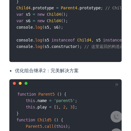
}
Child4
.
prototype 
=
Parent4
.
prototype
;
// Child
var
 s5 
=
new
Child4
(
)
;
var
 s6 
=
new
Child4
(
)
;
console
.
log
(
s5
,
 s6
)
;
console
.
log
(
s5 
instanceof
Child4
,
 s5 
instanceof
P
console
.
log
(
s5
.
constructor
)
;
// 这里返回的构造函数是P
优化组合继承2：完美解决方案
function
Parent5
(
)
{
this
.
name 
=
'parent5'
;
this
.
play 
=
[
1
,
2
,
3
]
;
}
function
Child5
(
)
{
Parent5
.
call
(
this
)
;