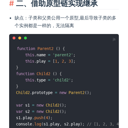
二、借助原型链实现继承
缺点：子类和父类公用一个原型,最后导致子类的多
个实例都是一样的，无法隔离
function
Parent2
(
)
{
this
.
name 
=
'parent2'
;
this
.
play 
=
[
1
,
2
,
3
]
;
}
function
Child2
(
)
{
this
.
type 
=
'child2'
;
}
Child2
.
prototype 
=
new
Parent2
(
)
;
var
 s1 
=
new
Child2
(
)
;
var
 s2 
=
new
Child2
(
)
;
s1
.
play
.
push
(
4
)
;
console
.
log
(
s1
.
play
,
 s2
.
play
)
;
// [1, 2, 3, 4