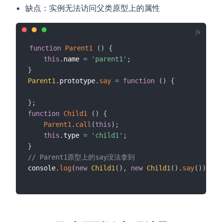
缺点：实例无法访问父类原型上的属性
function
Parent1
(
)
{
this
.
name 
=
'parent1'
;
}
Parent1
.
prototype
.
say
=
function
(
)
{
}
;
function
Child1
(
)
{
Parent1
.
call
(
this
)
;
this
.
type 
=
'child1'
;
}
// Parent1原型上的say没法拿到
console
.
log
(
new
Child1
(
)
,
new
Child1
(
)
.
say
(
)
)
;