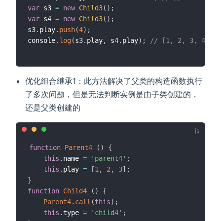
var
 s3 
=
new
Child3
(
)
;
var
 s4 
=
new
Child3
(
)
;
s3
.
play
.
push
(
4
)
;
console
.
log
(
s3
.
play
,
 s4
.
play
)
;
// [1, 2, 3, 4] [1
优化组合继承1：此方法解决了父类的构造函数执行
了多次问题，但是无法判断实例是由子类创建的，
还是父类创建的
function
Parent4
(
)
{
this
.
name 
=
'parent4'
;
this
.
play 
=
[
1
,
2
,
3
]
;
}
function
Child4
(
)
{
Parent4
.
call
(
this
)
;
this
.
type 
=
'child4'
;