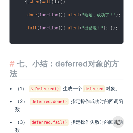
　　$
.
when
(
wait
(
dtd
)
)
.
done
(
function
(
)
{
alert
(
"哈哈，成功了！"
)
;
}
)
.
fail
(
function
(
)
{
alert
(
"出错啦！"
)
;
}
)
;
七、小结：deferred对象的方
法
（1）
生成一个
对象。
$.Deferred()
deferred
（2）
指定操作成功时的回调函
deferred.done()
数
（3）
指定操作失败时的回调函
deferred.fail()
数