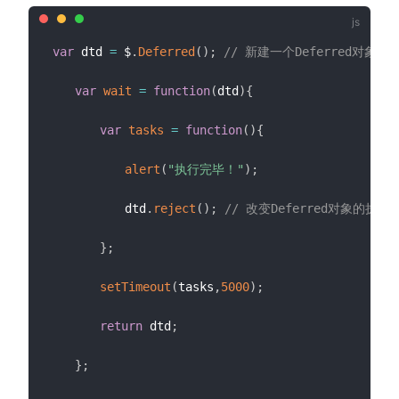
var
 dtd 
=
 $
.
Deferred
(
)
;
// 新建一个Deferred对象
var
wait
=
function
(
dtd
)
{
var
tasks
=
function
(
)
{
alert
(
"执行完毕！"
)
;
　　　　　　dtd
.
reject
(
)
;
// 改变Deferred对象的执行
}
;
setTimeout
(
tasks
,
5000
)
;
return
 dtd
;
}
;