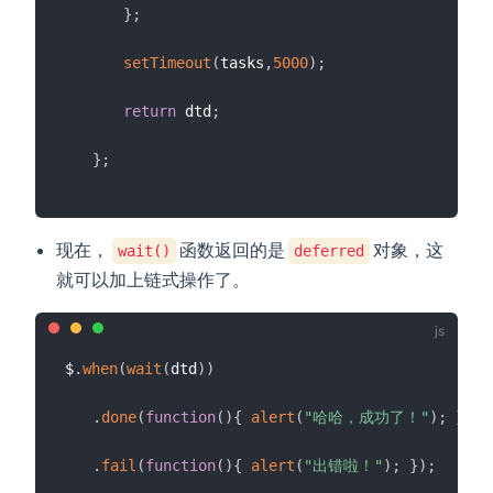
}
;
setTimeout
(
tasks
,
5000
)
;
return
 dtd
;
}
;
现在，
函数返回的是
对象，这
wait()
deferred
就可以加上链式操作了。
$
.
when
(
wait
(
dtd
)
)
.
done
(
function
(
)
{
alert
(
"哈哈，成功了！"
)
;
}
)
.
fail
(
function
(
)
{
alert
(
"出错啦！"
)
;
}
)
;