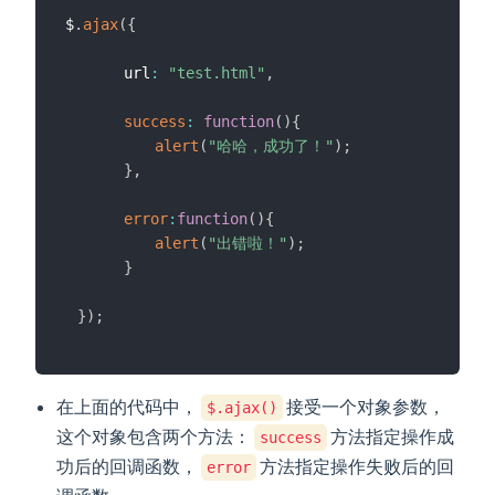
$
.
ajax
(
{
　　　　url
:
"test.html"
,
success
:
function
(
)
{
alert
(
"哈哈，成功了！"
)
;
}
,
error
:
function
(
)
{
alert
(
"出错啦！"
)
;
}
}
)
;
在上面的代码中，
接受一个对象参数，
$.ajax()
这个对象包含两个方法：
方法指定操作成
success
功后的回调函数，
方法指定操作失败后的回
error