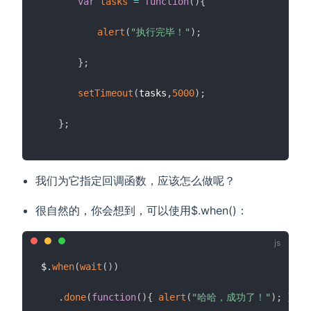
var
tasks
=
function
(
)
{
alert
(
"执行完毕！"
)
;
}
;
setTimeout
(
tasks
,
5000
)
;
}
;
我们为它指定回调函数，应该怎么做呢？
很自然的，你会想到，可以使用$.when()：
$
.
when
(
wait
(
)
)
.
done
(
function
(
)
{
alert
(
"哈哈，成功了！"
)
;
}
)