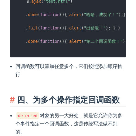
　　$
.
ajax
(
"test.html"
)
.
done
(
function
(
)
{
alert
(
"哈哈，成功了！"
)
;
}
)
.
fail
(
function
(
)
{
alert
(
"出错啦！"
)
;
}
)
.
done
(
function
(
)
{
alert
(
"第二个回调函数！"
)
;
}
)
回调函数可以添加任意多个，它们按照添加顺序执
行
四、为多个操作指定回调函数
对象的另一大好处，就是它允许你为多
deferred
个事件指定一个回调函数，这是传统写法做不到
的。