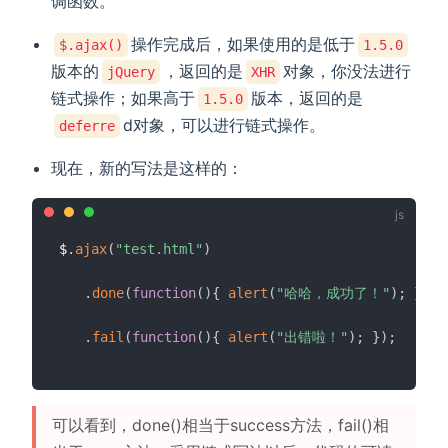
调函数。
操作完成后，如果使用的是低于
$.ajax()
1.5.0
版本的
，返回的是
对象，你没法进行
jQuery
XHR
链式操作；如果高于
版本，返回的是
1.5.0
d对象，可以进行链式操作。
deferre
现在，新的写法是这样的：
$
.
ajax
(
"test.html"
)
.
done
(
function
(
)
{
alert
(
"哈哈，成功了！"
)
;
}
)
.
fail
(
function
(
)
{
alert
(
"出错啦！"
)
;
}
)
;
可以看到，done()相当于success方法，fail()相