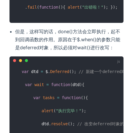
.
fail
(
function
(
)
{
alert
(
"出错啦！"
)
;
}
)
;
但是，这样写的话，done()方法会立即执行，起不
到回调函数的作用。原因在于$.when()的参数只能
是deferred对象，所以必须对wait()进行改写：
var
 dtd 
=
 $
.
Deferred
(
)
;
// 新建一个deferred对象
var
wait
=
function
(
dtd
)
{
var
tasks
=
function
(
)
{
alert
(
"执行完毕！"
)
;
　　　　　　dtd
.
resolve
(
)
;
// 改变deferred对象的执