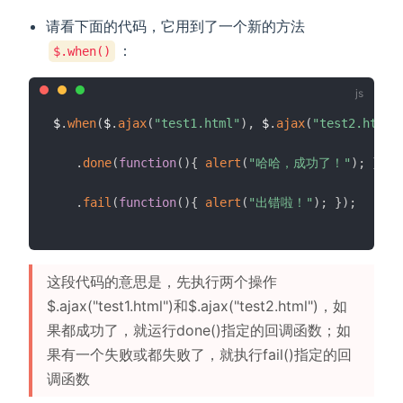
请看下面的代码，它用到了一个新的方法
：
$.when()
$
.
when
(
$
.
ajax
(
"test1.html"
)
,
 $
.
ajax
(
"test2.html"
.
done
(
function
(
)
{
alert
(
"哈哈，成功了！"
)
;
}
)
.
fail
(
function
(
)
{
alert
(
"出错啦！"
)
;
}
)
;
这段代码的意思是，先执行两个操作
$.ajax("test1.html")和$.ajax("test2.html")，如
果都成功了，就运行done()指定的回调函数；如
果有一个失败或都失败了，就执行fail()指定的回
调函数