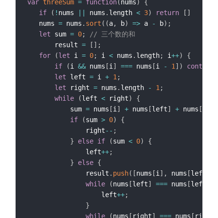
var
threeSum
=
function
(
nums
)
{
if
(
!
nums 
||
 nums
.
length 
<
3
)
return
[
]
   nums 
=
 nums
.
sort
(
(
a
,
 b
)
=>
 a 
-
 b
)
;
let
 sum 
=
0
;
// 三个数的和
       result 
=
[
]
;
for
(
let
 i 
=
0
;
 i 
<
 nums
.
length
;
 i
++
)
{
if
(
i 
&&
 nums
[
i
]
===
 nums
[
i 
-
1
]
)
continue
let
 left 
=
 i 
+
1
;
let
 right 
=
 nums
.
length 
-
1
;
while
(
left 
<
 right
)
{
           sum 
=
 nums
[
i
]
+
 nums
[
left
]
+
 nums
[
righ
if
(
sum 
>
0
)
{
               right
--
;
}
else
if
(
sum 
<
0
)
{
               left
++
;
}
else
{
               result
.
push
(
[
nums
[
i
]
,
 nums
[
left
++
]
while
(
nums
[
left
]
===
 nums
[
left 
-
                   left
++
;
}
while
(
nums
[
right
]
===
 nums
[
right 