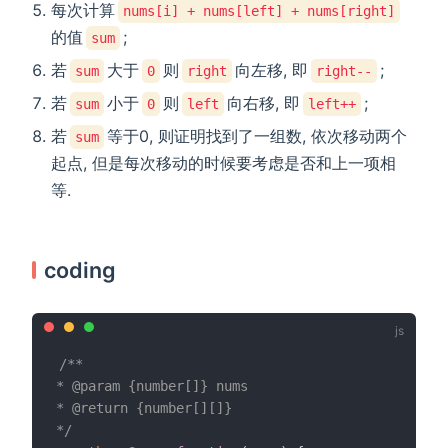
每次计算
nums[i] + nums[left] + nums[right]
的值
;
sum
若
大于
则
向左移, 即
;
sum
0
right
right--
若
小于
则
向右移, 即
;
sum
0
left
left++
若
等于0, 则证明找到了一组数, 依次移动两个
sum
起点, 但是每次移动的时候要考虑是否和上一项相
等.
coding
/**

* @param {number[]} nums

* @return {number[][]}

*/