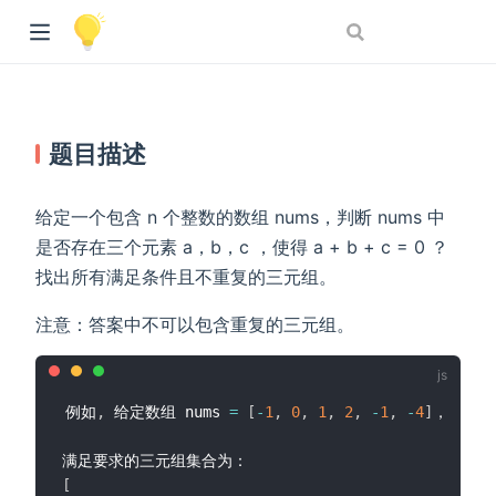
题目描述
给定一个包含 n 个整数的数组 nums，判断 nums 中
是否存在三个元素 a，b，c ，使得 a + b + c = 0 ？
找出所有满足条件且不重复的三元组。
注意：答案中不可以包含重复的三元组。
例如
,
 给定数组 nums 
=
[
-
1
,
0
,
1
,
2
,
-
1
,
-
4
]
，

[