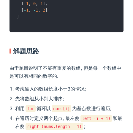
[
-
1
,
0
,
1
]
,
[
-
1
,
-
1
,
2
]
]
解题思路
由于题目说明了不能有重复的数组, 但是每一个数组中
是可以有相同的数字的.
考虑输入的数组长度小于3的情况;
先将数组从小到大排序;
利用
循环以
为基点数进行遍历;
for
nums[i]
在遍历时定义两个起点, 最左侧
和最
left (i + 1)
右侧
;
right (nums.length - 1)