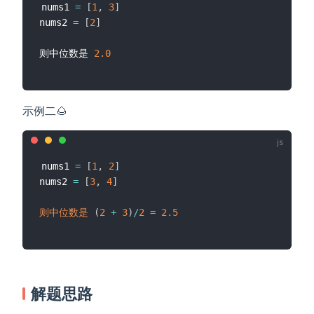
nums1 
=
[
1
,
3
]
nums2 
=
[
2
]
则中位数是 
2.0
示例二🌰
nums1 
=
[
1
,
2
]
nums2 
=
[
3
,
4
]
则中位数是
(
2
+
3
)
/
2
=
2.5
解题思路