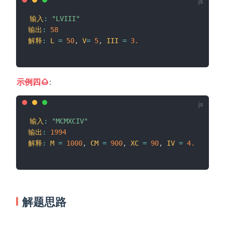
输入
:
"LVIII"
输出
:
58
解释
:
L
=
50
,
V
=
5
,
III
=
3.
示例四🌰
:
输入
:
"MCMXCIV"
输出
:
1994
解释
:
M
=
1000
,
CM
=
900
,
XC
=
90
,
IV
=
4.
解题思路