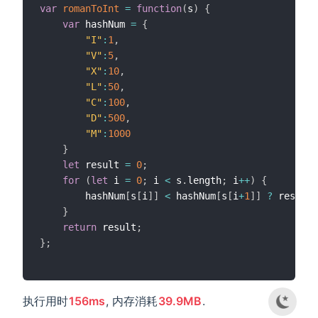
var
romanToInt
=
function
(
s
)
{
var
 hashNum 
=
{
"I"
:
1
,
"V"
:
5
,
"X"
:
10
,
"L"
:
50
,
"C"
:
100
,
"D"
:
500
,
"M"
:
1000
}
let
 result 
=
0
;
for
(
let
 i 
=
0
;
 i 
<
 s
.
length
;
 i
++
)
{
        hashNum
[
s
[
i
]
]
<
 hashNum
[
s
[
i
+
1
]
]
?
 result 
}
return
 result
;
}
;
执行用时
156ms
, 内存消耗
39.9MB
.