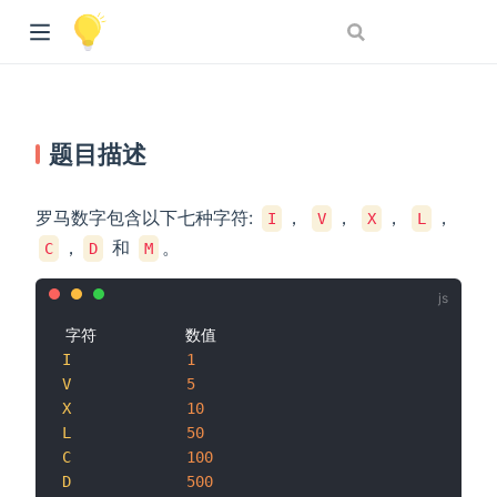
题目描述
罗马数字包含以下七种字符:
，
，
，
，
I
V
X
L
，
和
。
C
D
M
I
1
V
5
X
10
L
50
C
100
D
500