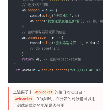
// 连接成功回调
    ws
.
onopen
=
e
=>
{
        console
.
log
(
'连接成功'
,
 e
)
        ws
.
send
(
'我发送消息给服务端'
)
;
// 客户端与
}
// 监听服务器端返回的信息
    ws
.
onmessage
=
e
=>
{
        console
.
log
(
'服务器端返回：'
,
 e
.
data
)
// do something
}
return
 ws
;
// 返回websocket对象
}
let
 wsValue 
=
socketConnect
(
'ws://121.40.165.18:8
上述栗子中
的接口地址出自：
WebSocket
在线测试，在开发的时候也可以用
WebSocket
于测试后端给的地址是否可用