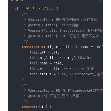
class
WebSocketClass
{
/**

     * @description: 初始化实例属性，保存参数

     * @param {String} url ws的接口

     * @param {Function} msgCallback 服务器信
     * @param {String} name 可选值 用于区分ws，用于de
     */
constructor
(
url
,
 msgCallback
,
 name 
=
'default
this
.
url 
=
 url
;
this
.
msgCallback 
=
 msgCallback
;
this
.
name 
=
 name
;
this
.
ws 
=
null
;
// websocket对象
this
.
status 
=
null
;
// websocket是否关闭
}
/**

     * @description: 初始化 连接websocket或重连webS
     * @param {*} 可选值 要传的数据

     */
connect
(
data
)
{