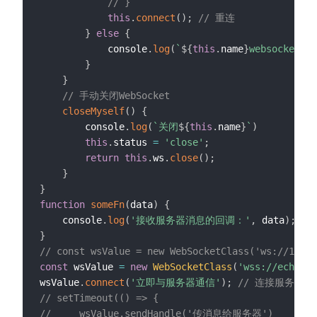
// }
this
.
connect
(
)
;
// 重连
}
else
{
            console
.
log
(
`
${
this
.
name
}
websocket
}
}
// 手动关闭WebSocket
closeMyself
(
)
{
        console
.
log
(
`
关闭
${
this
.
name
}
`
)
this
.
status 
=
'close'
;
return
this
.
ws
.
close
(
)
;
}
}
function
someFn
(
data
)
{
    console
.
log
(
'接收服务器消息的回调：'
,
 data
)
;
}
// const wsValue = new WebSocketClass('ws://
const
 wsValue 
=
new
WebSocketClass
(
'wss://echo.we
wsValue
.
connect
(
'立即与服务器通信'
)
;
// 连接服务器
// setTimeout(() => {
//     wsValue.sendHandle('传消息给服务器')