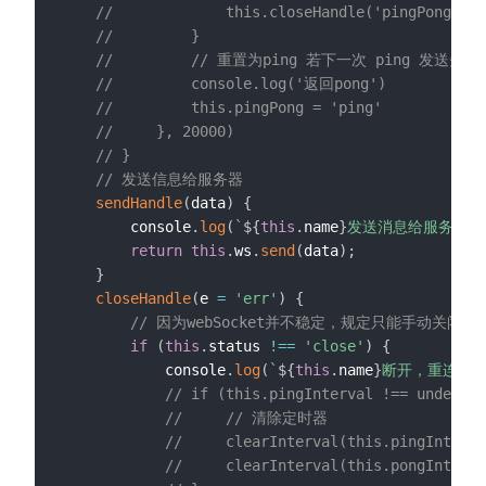
//             this.closeHandle('pingPon
//         }
//         // 重置为ping 若下一次 ping 发送失
//         console.log('返回pong')
//         this.pingPong = 'ping'
//     }, 20000)
// }
// 发送信息给服务器
sendHandle
(
data
)
{
        console
.
log
(
`
${
this
.
name
}
发送消息给服务器:
`
return
this
.
ws
.
send
(
data
)
;
}
closeHandle
(
e 
=
'err'
)
{
// 因为webSocket并不稳定，规定只能手动关闭(调
if
(
this
.
status 
!==
'close'
)
{
            console
.
log
(
`
${
this
.
name
}
断开，重连webs
// if (this.pingInterval !== undefine
//     // 清除定时器
//     clearInterval(this.pingInterva
//     clearInterval(this.pongInterva