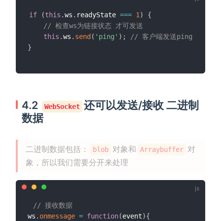
if
(
this
.
ws
.
readyState 
===
1
)
{
// 检查ws为链接状态 才可发送
this
.
ws
.
send
(
'ping'
)
;
// 客户端发送ping
}
4.2
还可以发送/接收 二进制
WebSocket
数据
二进制数据包括：
对象和
对
blob
Arraybuffer
象，所以我们需要分开来处理
// 接收数据
ws
.
onmessage
=
function
(
event
)
{