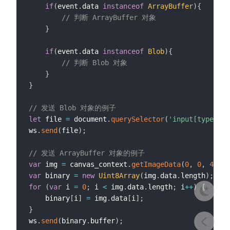
if
(
event
.
data 
instanceof
ArrayBuffer
)
{
// 判断 ArrayBuffer 对象
}
if
(
event
.
data 
instanceof
Blob
)
{
// 判断 Blob 对象
}
}
// 发送 Blob 对象的例子
let
 file 
=
 document
.
querySelector
(
'input[type="fi
ws
.
send
(
file
)
;
// 发送 ArrayBuffer 对象的例子
var
 img 
=
 canvas_context
.
getImageData
(
0
,
0
,
400
,
var
 binary 
=
new
Uint8Array
(
img
.
data
.
length
)
;
for
(
var
 i 
=
0
;
 i 
<
 img
.
data
.
length
;
 i
++
)
{
    binary
[
i
]
=
 img
.
data
[
i
]
;
}
ws
.
send
(
binary
.
buffer
)
;