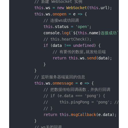
// 新建 WebSocket 实例
this
.
ws 
=
new
WebSocket
(
this
.
url
)
;
this
.
ws
.
onopen
=
e
=>
{
// 连接ws成功回调
this
.
status 
=
'open'
;
            console
.
log
(
`
${
this
.
name
}
连接成功
`
,
 e
)
// this.heartCheck();
if
(
data 
!==
undefined
)
{
// 有要传的数据,就发给后端
return
this
.
ws
.
send
(
data
)
;
}
}
// 监听服务器端返回的信息
this
.
ws
.
onmessage
=
e
=>
{
// 把数据传给回调函数，并执行回调
// if (e.data === 'pong') {
//     this.pingPong = 'pong'; /
// }
return
this
.
msgCallback
(
e
.
data
)
;
}
// ws关闭回调