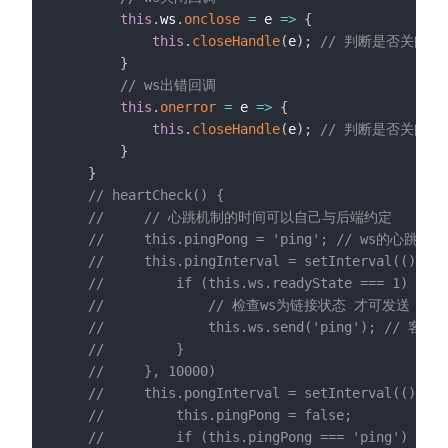
this
.
ws
.
onclose
=
e
=>
{
this
.
closeHandle
(
e
)
;
// 判断是否关闭
}
// ws出错回调
this
.
onerror
=
e
=>
{
this
.
closeHandle
(
e
)
;
// 判断是否关闭
}
}
// heartCheck() {
//     // 心跳机制的时间可以自己与后端约定
//     this.pingPong = 'ping'; // ws的心跳
//     this.pingInterval = setInterval(() => 
//         if (this.ws.readyState === 1) {
//             // 检查ws为链接状态 才可发送
//             this.ws.send('ping'); // 客
//         }
//     }, 10000)
//     this.pongInterval = setInterval(() => 
//         this.pingPong = false;
//         if (this.pingPong === 'ping') {