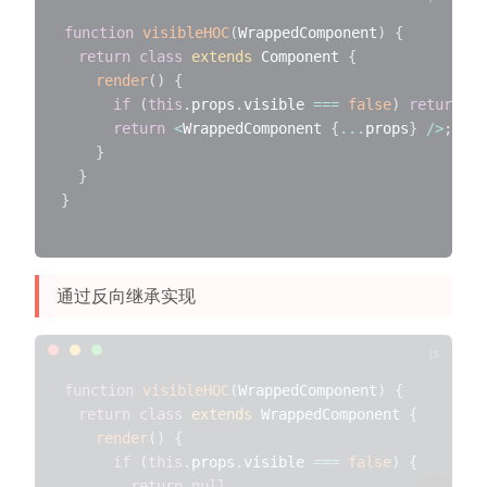
function
visibleHOC
(
WrappedComponent
)
{
return
class
extends
 Component 
{
render
(
)
{
if
(
this
.
props
.
visible 
===
false
)
return
nu
return
<
WrappedComponent 
{
...
props
}
/
>
;
}
}
}
通过反向继承实现
function
visibleHOC
(
WrappedComponent
)
{
return
class
extends
 WrappedComponent 
{
render
(
)
{
if
(
this
.
props
.
visible 
===
false
)
{
return
null