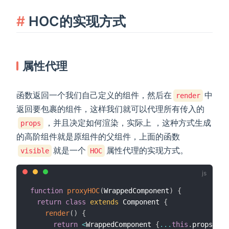
HOC的实现方式
属性代理
函数返回一个我们自己定义的组件，然后在
中
render
返回要包裹的组件，这样我们就可以代理所有传入的
，并且决定如何渲染，实际上 ，这种方式生成
props
的高阶组件就是原组件的父组件，上面的函数
就是一个
属性代理的实现方式。
visible
HOC
function
proxyHOC
(
WrappedComponent
)
{
return
class
extends
 Component 
{
render
(
)
{
return
<
WrappedComponent 
{
...
this
.
props
}
/
>