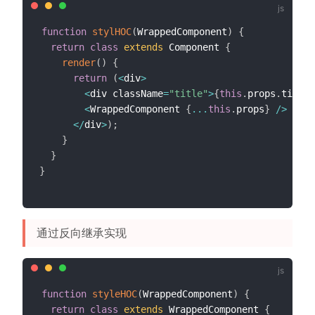
function
stylHOC
(
WrappedComponent
)
{
return
class
extends
 Component 
{
render
(
)
{
return
(
<
div
>
<
div className
=
"title"
>
{
this
.
props
.
title
}
<
WrappedComponent 
{
...
this
.
props
}
/
>
<
/
div
>
)
;
}
}
}
通过反向继承实现
function
styleHOC
(
WrappedComponent
)
{
return
class
extends
 WrappedComponent 
{