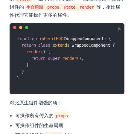
组件的
等，相比属
生命周期、props、state、render
性代理它能操作更多的属性。
function
inheritHOC
(
WrappedComponent
)
{
return
class
extends
 WrappedComponent 
{
render
(
)
{
return
super
.
render
(
)
;
}
}
}
对比原生组件增强的项：
可操作所有传入的
props
可操作组件的生命周期