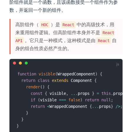
阶组件就是一个函数，且该函数接受一个组件作为参
数，并返回一个新的组件。
高阶组件（
）是
中的高级技术，用
HOC
React
来重用组件逻辑。但高阶组件本身并不是
React
。它只是一种模式，这种模式是由
自
API
React
身的组合性质必然产生的。
function
visible
(
WrappedComponent
)
{
return
class
extends
 Component 
{
render
(
)
{
const
{
 visible
,
...
props 
}
=
this
.
props
;
if
(
visible 
===
false
)
return
null
;
return
<
WrappedComponent 
{
...
props
}
/
>
;
}
}
}