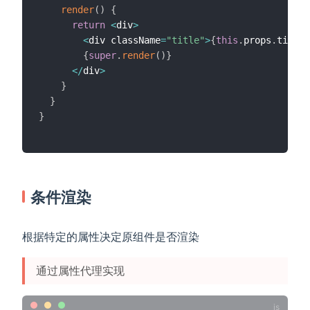
render
(
)
{
return
<
div
>
<
div className
=
"title"
>
{
this
.
props
.
title
}
{
super
.
render
(
)
}
<
/
div
>
}
}
}
条件渲染
根据特定的属性决定原组件是否渲染
通过属性代理实现