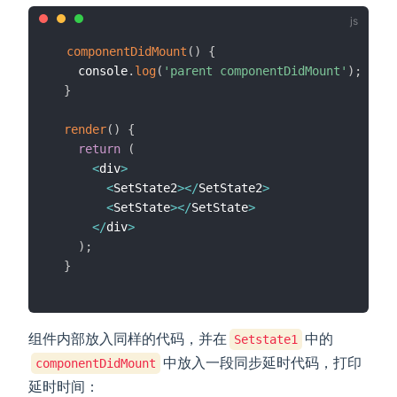
componentDidMount
(
)
{
    console
.
log
(
'parent componentDidMount'
)
;
}
render
(
)
{
return
(
<
div
>
<
SetState2
>
<
/
SetState2
>
<
SetState
>
<
/
SetState
>
<
/
div
>
)
;
}
组件内部放入同样的代码，并在
中的
Setstate1
中放入一段同步延时代码，打印
componentDidMount
延时时间：