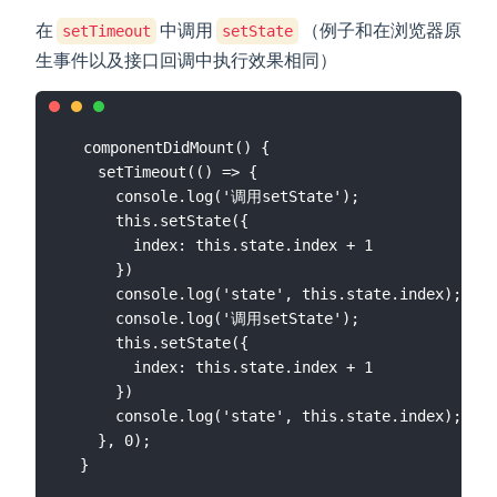
在
中调用
（例子和在浏览器原
setTimeout
setState
生事件以及接口回调中执行效果相同）
  componentDidMount() {

    setTimeout(() => {

      console.log('调用setState');

      this.setState({

        index: this.state.index + 1

      })

      console.log('state', this.state.index);

      console.log('调用setState');

      this.setState({

        index: this.state.index + 1

      })

      console.log('state', this.state.index);

    }, 0);
