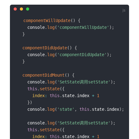
componentWillUpdate
(
)
{
    console
.
log
(
'componentWillUpdate'
)
;
}
componentDidUpdate
(
)
{
    console
.
log
(
'componentDidUpdate'
)
;
}
componentDidMount
(
)
{
    console
.
log
(
'SetState调用setState'
)
;
this
.
setState
(
{
index
:
this
.
state
.
index 
+
1
}
)
    console
.
log
(
'state'
,
this
.
state
.
index
)
;
    console
.
log
(
'SetState调用setState'
)
;
this
.
setState
(
{
index
:
this
.
state
.
index 
+
1