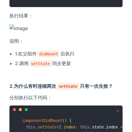
执行结果：
说明：
1.在父组件
后执行
didmount
2.调用
同步更新
setState
2.为什么有时连续两次
只有一次生效？
setState
分别执行以下代码：
componentDidMount
(
)
{
this
.
setState
(
{
index
:
this
.
state
.
index 
+
1
}