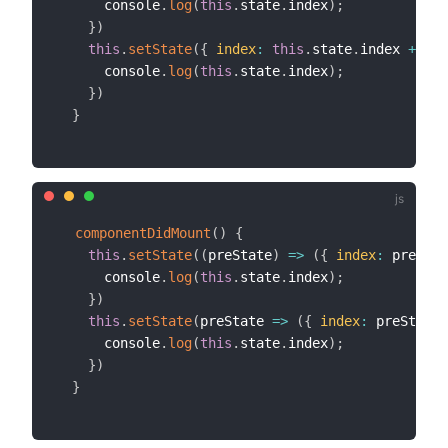
      console
.
log
(
this
.
state
.
index
)
;
}
)
this
.
setState
(
{
index
:
this
.
state
.
index 
+
1
}
      console
.
log
(
this
.
state
.
index
)
;
}
)
}
componentDidMount
(
)
{
this
.
setState
(
(
preState
)
=>
(
{
index
:
 preStat
      console
.
log
(
this
.
state
.
index
)
;
}
)
this
.
setState
(
preState
=>
(
{
index
:
 preState
.
      console
.
log
(
this
.
state
.
index
)
;
}
)
}