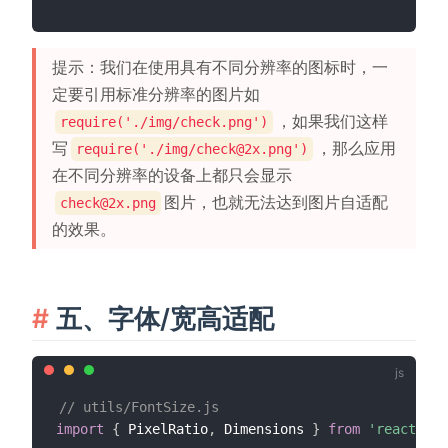
提示：我们在使用具有不同分辨率的图标时，一
定要引用标准分辨率的图片如
，如果我们这样
require('./img/check.png')
写
，那么应用
require('./img/check@2x.png')
在不同分辨率的设备上都只会显示
图片，也就无法达到图片自适配
check@2x.png
的效果。
五、字体/宽高适配
// utils/FontSize.js
import
{
 PixelRatio
,
 Dimensions 
}
from
'react-nat