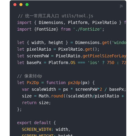
// 统一常用工具入口 utils/tool.js
import
{
 Dimensions
,
 Platform
,
 PixelRatio 
}
from
import
{
FontSize
}
from
'./FontSize'
;
let
{
 width
,
 height 
}
=
 Dimensions
.
get
(
'window'
)
;
let
 pixelRatio 
=
 PixelRatio
.
get
(
)
;
let
 screenPxW 
=
 PixelRatio
.
getPixelSizeForLayoutS
let
 basePx 
=
 Platform
.
OS
===
'ios'
?
750
:
720
;
// 像素转dp
let
Px2Dp
=
function
px2dp
(
px
)
{
var
 scaleWidth 
=
 px 
*
 screenPxW
*
2
/
 basePx
;
  size 
=
 Math
.
round
(
(
scaleWidth
/
pixelRatio 
+
0.5
)
return
 size
;
}
;
export
default
{
SCREEN_WIDTH
:
 width
,