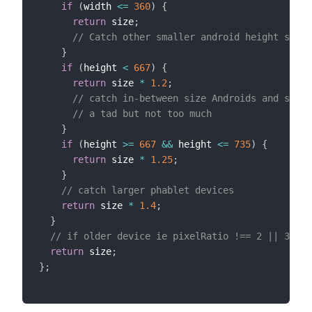
if
(
width 
<=
360
)
{
return
 size
;
// Catch other smaller android height sizin
}
if
(
height 
<
667
)
{
return
 size 
*
1.2
;
// catch in-between size Androids and scale
// a tad but not too much
}
if
(
height 
>=
667
&&
 height 
<=
735
)
{
return
 size 
*
1.25
;
}
// catch larger phablet devices
return
 size 
*
1.4
;
}
// if older device ie pixelRatio !== 2 || 3 || 
return
 size
;
}
;