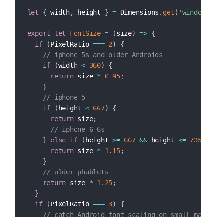
let
{
 width
,
 height 
}
=
 Dimensions
.
get
(
'window'
)
;
export
let
FontSize
=
(
size
)
=>
{
if
(
PixelRatio 
===
2
)
{
// iphone 5s and older Androids
if
(
width 
<
360
)
{
return
 size 
*
0.95
;
}
// iphone 5
if
(
height 
<
667
)
{
return
 size
;
// iphone 6-6s
}
else
if
(
height 
>=
667
&&
 height 
<=
735
)
{
return
 size 
*
1.15
;
}
// older phablets
return
 size 
*
1.25
;
}
if
(
PixelRatio 
===
3
)
{
// catch Android font scaling on small machin