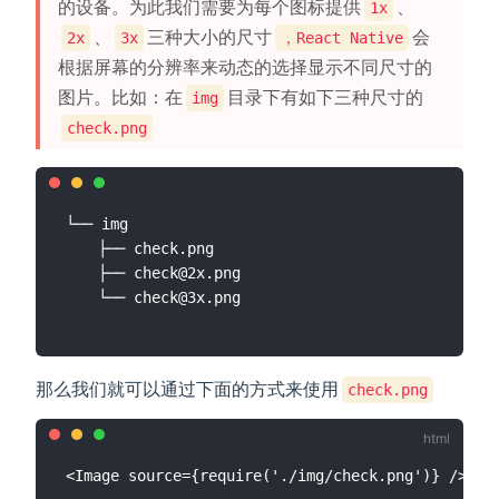
的设备。为此我们需要为每个图标提供
、
1x
、
三种大小的尺寸
会
2x
3x
，React Native
根据屏幕的分辨率来动态的选择显示不同尺寸的
图片。比如：在
目录下有如下三种尺寸的
img
check.png
└── img

    ├── check.png

    ├── check@2x.png

那么我们就可以通过下面的方式来使用
check.png