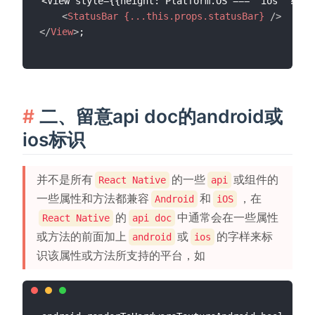
<View style={{height: Platform.OS === 'ios' ? 20:
<
StatusBar
{...this.props.statusBar}
/>
</
View
>
二、留意api doc的android或
ios标识
并不是所有
的一些
或组件的
React Native
api
一些属性和方法都兼容
和
，在
Android
iOS
的
中通常会在一些属性
React Native
api doc
或方法的前面加上
或
的字样来标
android
ios
识该属性或方法所支持的平台，如