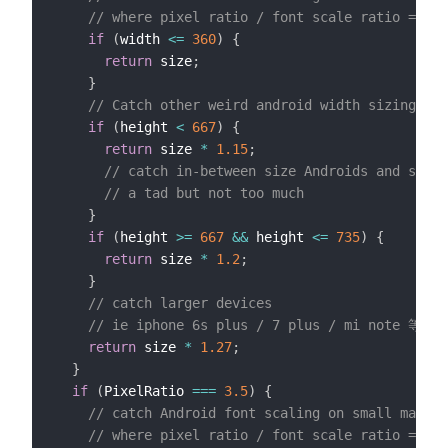
// where pixel ratio / font scale ratio => 3:
if
(
width 
<=
360
)
{
return
 size
;
}
// Catch other weird android width sizings
if
(
height 
<
667
)
{
return
 size 
*
1.15
;
// catch in-between size Androids and scale
// a tad but not too much
}
if
(
height 
>=
667
&&
 height 
<=
735
)
{
return
 size 
*
1.2
;
}
// catch larger devices
// ie iphone 6s plus / 7 plus / mi note 等等
return
 size 
*
1.27
;
}
if
(
PixelRatio 
===
3.5
)
{
// catch Android font scaling on small machin
// where pixel ratio / font scale ratio => 3: