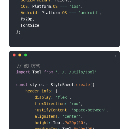
SCREEN_HEIGHT
:
 height
,
iOS
:
 Platform
.
OS
===
'ios'
,
Android
:
 Platform
.
OS
===
'android'
,
  Px2Dp
,
}
;
// 使用方式
import
 Tool 
from
'../../utils/tool'
const
 styles 
=
 StyleSheet
.
create
(
{
header_info
:
{
display
:
'flex'
,
flexDirection
:
'row'
,
justifyContent
:
'space-between'
,
alignItems
:
'center'
,
height
:
 Tool
.
Px2Dp
(
50
)
,
paddingTop
:
 Tool
.
Px2Dp
(
25
)
,