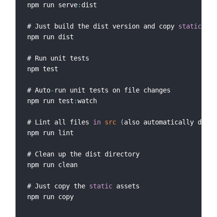
npm run serve
:
dist

# Just build the dist version and copy 
static
 fil
npm run dist

# Run unit tests

npm test

# Auto
-
run unit tests on file changes

npm run test
:
watch

# Lint all files 
in
src
(
also automatically done 
npm run lint

# Clean up the dist directory

npm run clean

# Just copy the 
static
 assets
