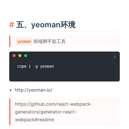
五、yeoman环境
前端脚手架工具
yeoman
cnpm i 
-
http://yeoman.io/
https://github.com/react-webpack-
generators/generator-react-
webpack#readme