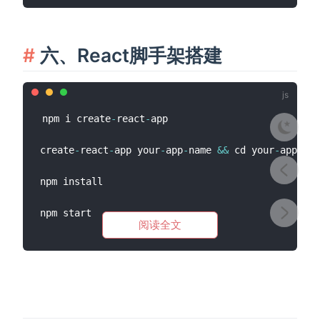
六、React脚手架搭建
npm i create
-
react
-
app

create
-
react
-
app your
-
app
-
name 
&&
 cd your
-
app
-
nam
npm install 

阅读全文