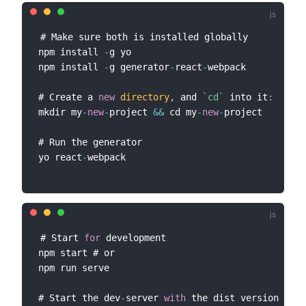
# Make sure both is installed globally

npm install 
-
g yo

npm install 
-
g generator
-
react
-
webpack

# Create a 
new
directory
,
 and 
`
cd
`
 into it
:
mkdir my
-
new
-
project 
&&
 cd my
-
new
-
project

# Run the generator

yo react
-
# Start 
for
 development

npm start # or

npm run serve

# Start the dev
-
server 
with
 the dist version
