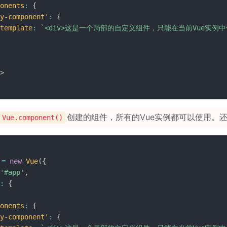
onents
:
{
y-component'
:
{
template
:
`
<div>这是一个局部的自定义组件，只能在当前Vue实例中使
>
创建的组件，所有的Vue实例都可以使用。
Vue.component()
 
=
new
Vue
(
{
'#app'
,
:
{
onents
:
{
y-component'
:
{