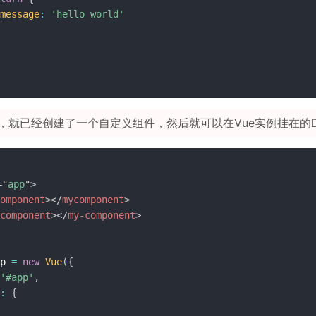
message
:
'hello world'
，就已经创建了一个自定义组件，然后就可以在Vue实例挂在的
=
"
app
"
>
omponent
>
</
mycomponent
>
component
>
</
my-component
>
p 
=
new
Vue
(
{
'#app'
,
:
{