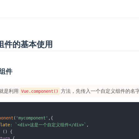
组件的基本使用
册组件
就是利用
方法，先传入一个自定义组件的名
Vue.component()
ponent
(
'mycomponent'
,
{
late
:
`
<div>这是一个自定义组件</div>
`
,
(
)
{
turn
{