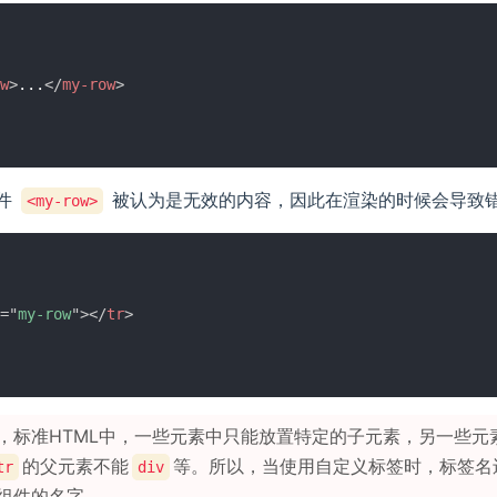
w
>
...
</
my-row
>
件
被认为是无效的内容，因此在渲染的时候会导致
<my-row>
=
"
my-row
"
>
</
tr
>
，标准HTML中，一些元素中只能放置特定的子元素，另一些元
的父元素不能
等。所以，当使用自定义标签时，标签名
tr
div
组件的名字