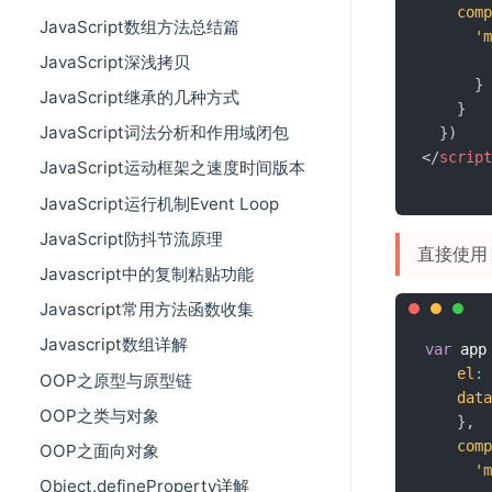
comp
JavaScript数组方法总结篇
'm
JavaScript深浅拷贝
}
JavaScript继承的几种方式
}
JavaScript词法分析和作用域闭包
}
)
</
script
JavaScript运动框架之速度时间版本
JavaScript运行机制Event Loop
JavaScript防抖节流原理
直接使用
Javascript中的复制粘贴功能
Javascript常用方法函数收集
Javascript数组详解
var
 app
el
:
OOP之原型与原型链
data
OOP之类与对象
}
,
comp
OOP之面向对象
'm
Object.defineProperty详解