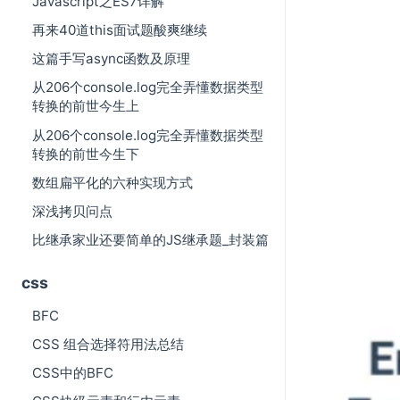
Javascript之ES7详解
再来40道this面试题酸爽继续
这篇手写async函数及原理
从206个console.log完全弄懂数据类型
转换的前世今生上
从206个console.log完全弄懂数据类型
转换的前世今生下
数组扁平化的六种实现方式
深浅拷贝问点
比继承家业还要简单的JS继承题_封装篇
css
BFC
CSS 组合选择符用法总结
CSS中的BFC