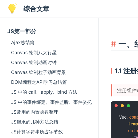
综合文章
JS第一部分
一、
Ajax总结篇
Canvas 绘制八大行星
Canvas 绘制动画时钟
1.1 注
Canvas 绘制粒子动画背景
DOM编程之API学习总结篇
注册组件
JS 中的 call、apply、bind 方法
JS 中的事件绑定、事件监听、事件委托
JS常用的内置函数整理
Vue
.
com
JS继承的几种方法总结
temp
data
JS计算字符串所占字节数
re