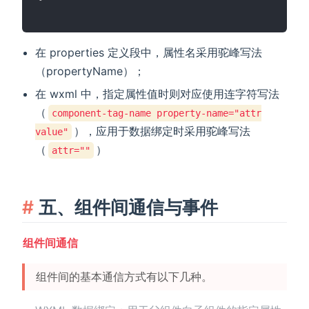
在 properties 定义段中，属性名采用驼峰写法
（propertyName）；
在 wxml 中，指定属性值时则对应使用连字符写法
（
component-tag-name property-name="attr
），应用于数据绑定时采用驼峰写法
value"
（
）
attr=""
五、组件间通信与事件
组件间通信
组件间的基本通信方式有以下几种。