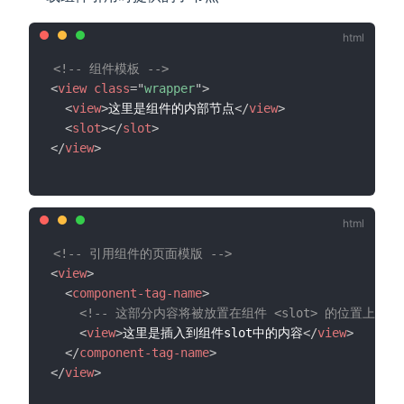
<!-- 组件模板 -->
<
view
class
=
"
wrapper
"
>
<
view
>
这里是组件的内部节点
</
view
>
<
slot
>
</
slot
>
</
view
>
<!-- 引用组件的页面模版 -->
<
view
>
<
component-tag-name
>
<!-- 这部分内容将被放置在组件 <slot> 的位置上 -->
<
view
>
这里是插入到组件slot中的内容
</
view
>
</
component-tag-name
>
</
view
>