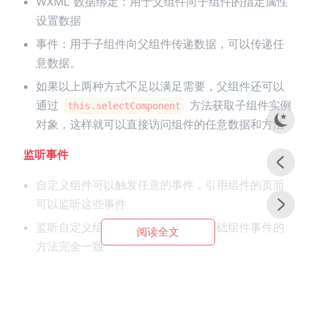
WXML 数据绑定：用于父组件向子组件的指定属性
设置数据
事件：用于子组件向父组件传递数据，可以传递任
意数据。
如果以上两种方式不足以满足需要，父组件还可以
通过
方法获取子组件实例
this.selectComponent
对象，这样就可以直接访问组件的任意数据和方法
监听事件
自定义组件可以触发任意的事件，引用组件的页面
可以监听这些事件
监听自定义组件事件的方法与监听基础组件事件的
阅读全文
方法完全一致