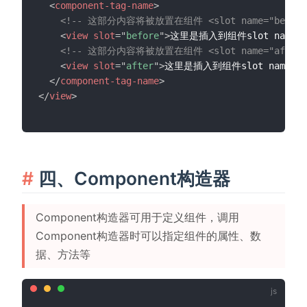
<
component-tag-name
>
<!-- 这部分内容将被放置在组件 <slot name="befor
<
view
slot
=
"
before
"
>
这里是插入到组件slot name="
<!-- 这部分内容将被放置在组件 <slot name="after
<
view
slot
=
"
after
"
>
这里是插入到组件slot name="
</
component-tag-name
>
</
view
>
四、Component构造器
Component构造器可用于定义组件，调用
Component构造器时可以指定组件的属性、数
据、方法等