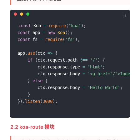
const
 Koa 
=
require
(
"koa"
)
;
const
 app 
=
new
Koa
(
)
;
const
 fs 
=
require
(
'fs'
)
;
app
.
use
(
ctx
=>
{
if
(
ctx
.
request
.
path 
!==
'/'
)
{
        ctx
.
response
.
type 
=
'html'
;
        ctx
.
response
.
body 
=
'<a href="/">Index Pa
}
else
{
        ctx
.
response
.
body 
=
'Hello World'
;
}
}
)
.
listen
(
3000
)
;
2.2 koa-route 模块