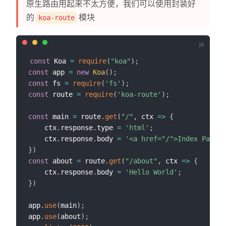
原生路由用起来不太方便，我们可以使用封装好
的
模块
koa-route
const
 Koa 
=
require
(
"koa"
)
;
const
 app 
=
new
Koa
(
)
;
const
 fs 
=
require
(
'fs'
)
;
const
 route 
=
require
(
'koa-route'
)
;
const
 main 
=
 route
.
get
(
"/"
,
ctx
=>
{
    ctx
.
response
.
type 
=
'html'
;
    ctx
.
response
.
body 
=
'<a href="/">Index Page1<
}
)
const
 about 
=
 route
.
get
(
"/about"
,
ctx
=>
{
    ctx
.
response
.
body 
=
'Hello World'
;
}
)
app
.
use
(
main
)
;
app
.
use
(
about
)
;