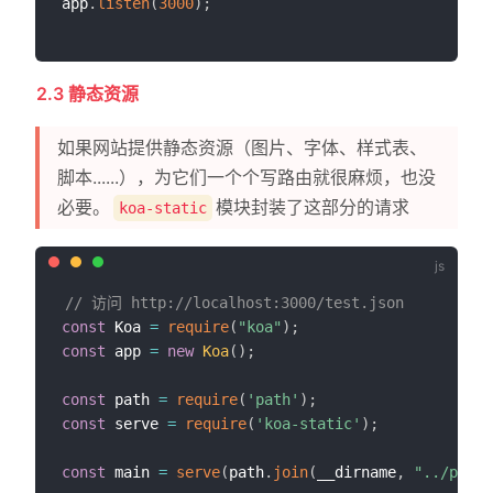
app
.
listen
(
3000
)
;
2.3 静态资源
如果网站提供静态资源（图片、字体、样式表、
脚本......），为它们一个个写路由就很麻烦，也没
必要。
模块封装了这部分的请求
koa-static
// 访问 http://localhost:3000/test.json
const
 Koa 
=
require
(
"koa"
)
;
const
 app 
=
new
Koa
(
)
;
const
 path 
=
require
(
'path'
)
;
const
 serve 
=
require
(
'koa-static'
)
;
const
 main 
=
serve
(
path
.
join
(
__dirname
,
"../publi