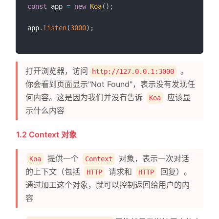
const
 app 
=
new
Koa
(
)
;
app
.
listen
(
3000
)
;
打开浏览器，访问
。
http://127.0.0.1:3000
你会看到页面显示"Not Found"，表示没有发现任
何内容。这是因为我们并没有告诉
应该显
Koa
示什么内容
1.2 Context 对象
提供一个
对象，表示一次对话
Koa
Context
的上下文（包括
请求和
回复）。
HTTP
HTTP
通过加工这个对象，就可以控制返回给用户的内
容