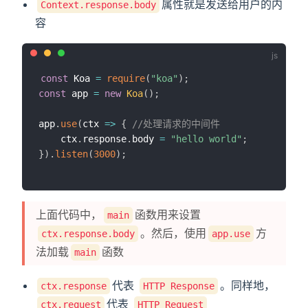
属性就是发送给用户的内
Context.response.body
容
const
 Koa 
=
require
(
"koa"
)
;
const
 app 
=
new
Koa
(
)
;
app
.
use
(
ctx
=>
{
//处理请求的中间件
    ctx
.
response
.
body 
=
"hello world"
;
}
)
.
listen
(
3000
)
;
上面代码中，
函数用来设置
main
。然后，使用
方
ctx.response.body
app.use
法加载
函数
main
代表
。同样地，
ctx.response
HTTP Response
代表
ctx.request
HTTP Request