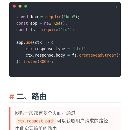
const
 Koa 
=
require
(
"koa"
)
;
const
 app 
=
new
Koa
(
)
;
const
 fs 
=
require
(
'fs'
)
;
app
.
use
(
ctx
=>
{
    ctx
.
response
.
type 
=
'html'
;
    ctx
.
response
.
body 
=
 fs
.
createReadStream
(
'./de
}
)
.
listen
(
3000
)
;
二、路由
网站一般都有多个页面。通过
可以获取用户请求的路径，
ctx.request.path
由此实现简单的路由