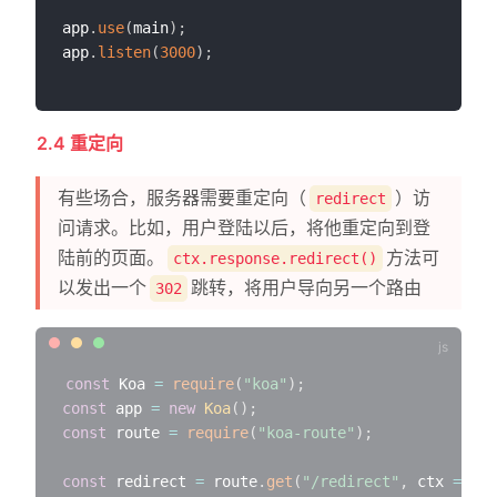
app
.
use
(
main
)
;
app
.
listen
(
3000
)
;
2.4 重定向
有些场合，服务器需要重定向（
）访
redirect
问请求。比如，用户登陆以后，将他重定向到登
陆前的页面。
方法可
ctx.response.redirect()
以发出一个
跳转，将用户导向另一个路由
302
const
 Koa 
=
require
(
"koa"
)
;
const
 app 
=
new
Koa
(
)
;
const
 route 
=
require
(
"koa-route"
)
;
const
 redirect 
=
 route
.
get
(
"/redirect"
,
ctx
=>
{