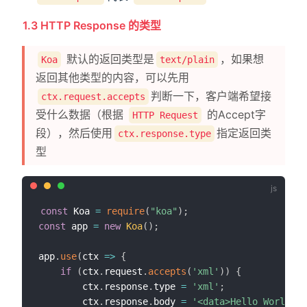
1.3 HTTP Response 的类型
默认的返回类型是
，如果想
Koa
text/plain
返回其他类型的内容，可以先用
判断一下，客户端希望接
ctx.request.accepts
受什么数据（根据
的Accept字
HTTP Request
段），然后使用
指定返回类
ctx.response.type
型
const
 Koa 
=
require
(
"koa"
)
;
const
 app 
=
new
Koa
(
)
;
app
.
use
(
ctx
=>
{
if
(
ctx
.
request
.
accepts
(
'xml'
)
)
{
        ctx
.
response
.
type 
=
'xml'
;
        ctx
.
response
.
body 
=
'<data>Hello World</d