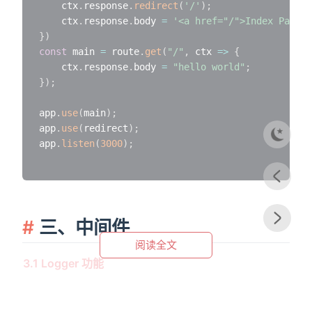
    ctx
.
response
.
redirect
(
'/'
)
;
    ctx
.
response
.
body 
=
'<a href="/">Index Page</
}
)
const
 main 
=
 route
.
get
(
"/"
,
ctx
=>
{
    ctx
.
response
.
body 
=
"hello world"
;
}
)
;
app
.
use
(
main
)
;
app
.
use
(
redirect
)
;
app
.
listen
(
3000
)
;
三、中间件
阅读全文
3.1 Logger 功能