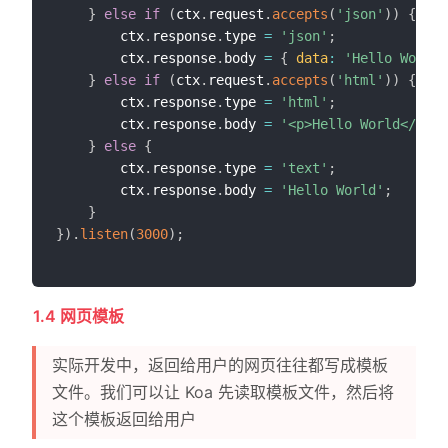
}
else
if
(
ctx
.
request
.
accepts
(
'json'
)
)
{
        ctx
.
response
.
type 
=
'json'
;
        ctx
.
response
.
body 
=
{
data
:
'Hello World'
}
else
if
(
ctx
.
request
.
accepts
(
'html'
)
)
{
        ctx
.
response
.
type 
=
'html'
;
        ctx
.
response
.
body 
=
'<p>Hello World</p>'
;
}
else
{
        ctx
.
response
.
type 
=
'text'
;
        ctx
.
response
.
body 
=
'Hello World'
;
}
}
)
.
listen
(
3000
)
;
1.4 网页模板
实际开发中，返回给用户的网页往往都写成模板
文件。我们可以让 Koa 先读取模板文件，然后将
这个模板返回给用户