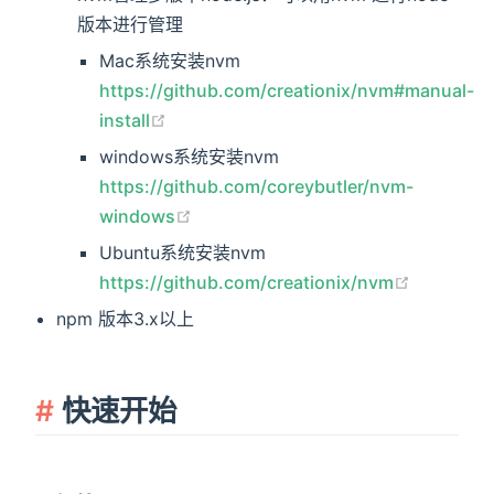
版本进行管理
Mac系统安装nvm
https://github.com/creationix/nvm#manual-
(opens new window)
install
windows系统安装nvm
https://github.com/coreybutler/nvm-
(opens new window)
windows
Ubuntu系统安装nvm
(opens n
https://github.com/creationix/nvm
npm 版本3.x以上
快速开始