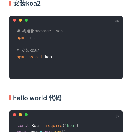
安装koa2
# 初始化package.json
npm
 init

# 安装koa2 
npm
install
 koa

hello world 代码
const
 Koa 
=
require
(
'koa'
)
const
 app 
=
new
Koa
(
)