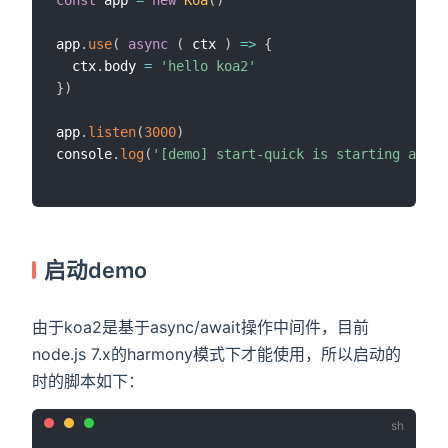
app
.
use
(
async
(
ctx
)
=>
{
  ctx
.
body 
=
'hello koa2'
}
)
app
.
listen
(
3000
)
console
.
log
(
'[demo] start-quick is starting at po
启动demo
由于koa2是基于async/await操作中间件，目前
node.js 7.x的harmony模式下才能使用，所以启动的
时的脚本如下：