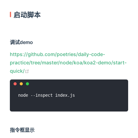
启动脚本
调试demo
https://github.com/poetries/daily-code-
practice/tree/master/node/koa/koa2-demo/start-
(opens new window)
quick/
指令框显示