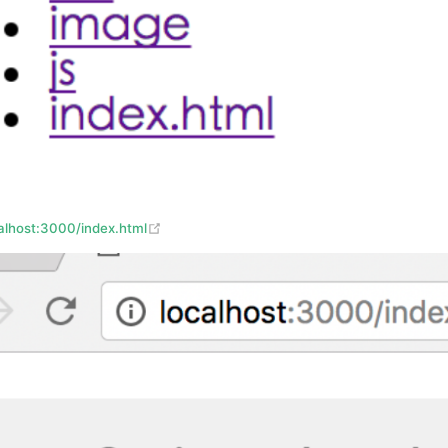
(opens new window)
calhost:3000/index.html