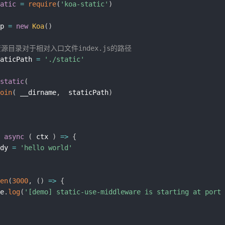
atic
=
require
(
'koa-static'
)
p 
=
new
Koa
(
)
资源目录对于相对入口文件index.js的路径
aticPath 
=
'./static'
static
(
oin
(
 __dirname
,
  staticPath
)
async
(
ctx
)
=>
{
dy 
=
'hello world'
en
(
3000
,
(
)
=>
{
e
.
log
(
'[demo] static-use-middleware is starting at port 