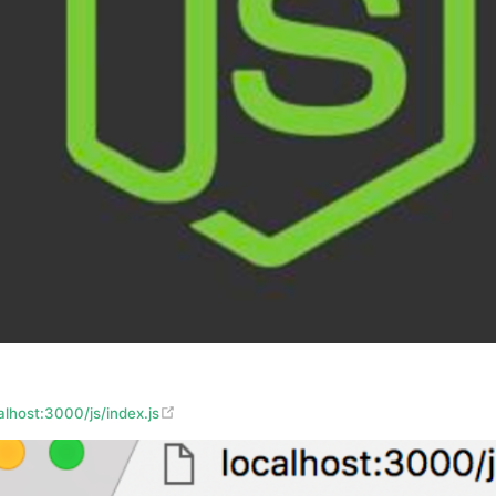
(opens new window)
calhost:3000/js/index.js