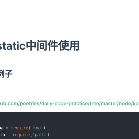
-static中间件使用
例子
thub.com/poetries/daily-code-practice/tree/master/node/
oa 
=
require
(
'koa'
)
th 
=
require
(
'path'
)