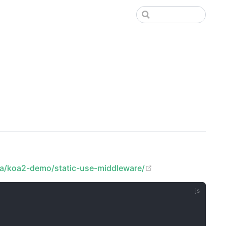
(opens new windo
koa/koa2-demo/static-use-middleware/