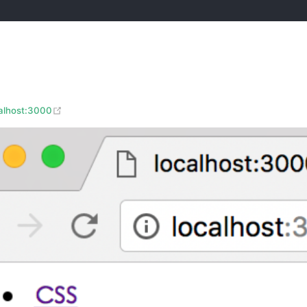
(opens new window)
calhost:3000