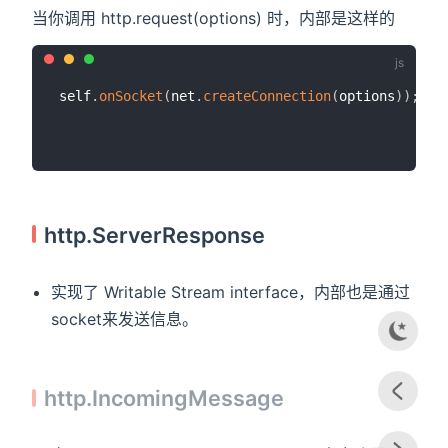
当你调用 http.request(options) 时，内部是这样的
self
.
onSocket
(
net
.
createConnection
(
options
)
)
;
http.ServerResponse
实现了 Writable Stream interface，内部也是通过
socket来发送信息。
http.IncomingMessage