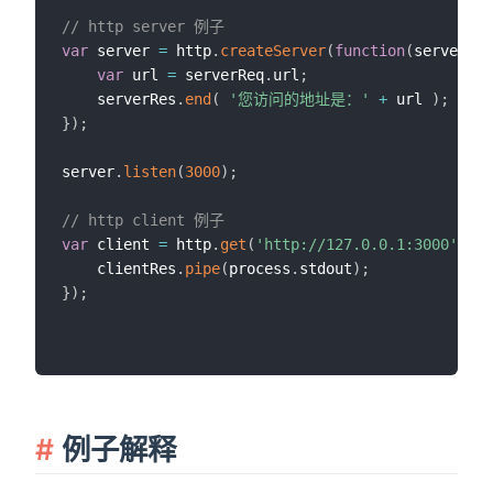
// http server 例子
var
 server 
=
 http
.
createServer
(
function
(
serverReq
var
 url 
=
 serverReq
.
url
;
    serverRes
.
end
(
'您访问的地址是：'
+
 url 
)
;
}
)
;
server
.
listen
(
3000
)
;
// http client 例子
var
 client 
=
 http
.
get
(
'http://127.0.0.1:3000'
,
fu
    clientRes
.
pipe
(
process
.
stdout
)
;
}
)
;
例子解释