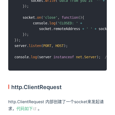
        socket
.
write
(
'Data from you is  "'
+
 data
}
)
;
    socket
.
on
(
'close'
,
function
(
)
{
         console
.
log
(
'CLOSED: '
+
            socket
.
remoteAddress 
+
' '
+
 socket
.
r
}
)
;
}
)
;
server
.
listen
(
PORT
,
HOST
)
;
console
.
log
(
server 
instanceof
net
.
Server
)
;
// tr
http.ClientRequest
http.ClientRequest 内部创建了一个socket来发起请
(opens new window)
求，
代码如下
。