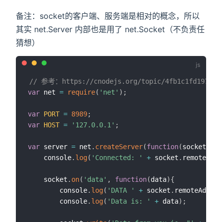
备注：socket的客户端、服务端是相对的概念，所以
其实 net.Server 内部也是用了 net.Socket（不负责任
猜想）
// 参考：https://cnodejs.org/topic/4fb1c1fd1975fe
var
 net 
=
require
(
'net'
)
;
var
PORT
=
8989
;
var
HOST
=
'127.0.0.1'
;
var
 server 
=
 net
.
createServer
(
function
(
socket
)
{
    console
.
log
(
'Connected: '
+
 socket
.
remoteAddr
    socket
.
on
(
'data'
,
function
(
data
)
{
        console
.
log
(
'DATA '
+
 socket
.
remoteAddres
        console
.
log
(
'Data is: '
+
 data
)
;