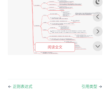
dow)
w)
阅读全文
←
正则表达式
引用类型
→