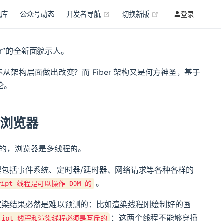
(opens new window)
(opens new wind
题库
公众号动态
开发者导航
切换新版
登录
iler”的全新面貌示人。
 不得不从架构层面做出改变？而 Fiber 架构又是何方神圣，基于
论。
的浏览器
线程的，浏览器是多线程的。
要处理包括事件系统、定时器/延时器、网络请求等各种各样的
。
cript 线程是可以操作 DOM 的
那么渲染结果必然是难以预测的：比如渲染线程刚绘制好的画
：这两个线程不能够穿插
Script 线程和渲染线程必须是互斥的