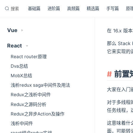
搜索
基础篇
进阶篇
高频篇
精选篇
手写篇
原
Vue
在 16.x 
那么 Stac
React
它来实现的
React router原理
Dva总结
前置知
MobX总结
浅析redux saga中间件及用法
大家在入门前
Redux之浅析中间件
对于多线程的
Redux之源码分析
任务线程，这
Redux之异步Action及操作
这意味着什么
浅析中间件
面，可能转头
react结合redux实战