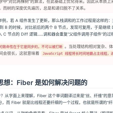
学中“对比两棵树”的算法，在此基础上优化得来。因此从本质上来说
。而树的深度优先遍历，总是和递归脱不了关系。
例，若 A 组件发生了更新，那么栈调和的工作过程是这样的：对比第
f 到 B 的时候，对比前后的两个 B 节点，发现可复用，于是继续 Di
 C 节点的 Diff 逻辑......调和器会重复“父组件调用子
。当处理结构相对复杂、体量相对
的致命性在于它是同步的，不可以被打断
间会很长，这就意味着
JavaScript 线程将长时间地霸占主线
思想：Fiber 是如何解决问题的
ber？从字面上来理解，Fiber 这个单词翻译过来是“丝、纤维
，而 Fiber 就是比线程还要纤细的一个过程，也就是所谓的“纤