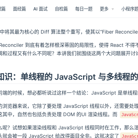
理篇
面经篇
AI 面试
自检篇
每日一题
更多
小程序
版本中将其最为核心的 Diff 算法整个重写，使其以“Fiber Reconc
k Reconciler 到底有着怎样根深蒂固的局限性，使得 React
调和过程又有什么不同呢？本讲我们就围绕这两个大问题展开讨
识：单线程的 JavaScript 与多线程
端的时候，想必都听说过这样一个结论：JavaScript 是单
浏览器来说，它除了要处理 JavaScript 线程以外，还需
其中，自然也包括负责处理 DOM 的UI 渲染线程。而
JavaS
呢？试想如果渲染线程和 JavaScript 线程同时在工作，
就会被一段 JavaScript 给改得面目全非。这就决定了
Java