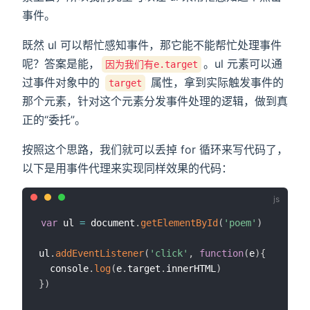
事件。
既然 ul 可以帮忙感知事件，那它能不能帮忙处理事件
呢？答案是能，
。ul 元素可以通
因为我们有e.target
过事件对象中的
属性，拿到实际触发事件的
target
那个元素，针对这个元素分发事件处理的逻辑，做到真
正的“委托”。
按照这个思路，我们就可以丢掉 for 循环来写代码了，
以下是用事件代理来实现同样效果的代码：
var
 ul 
=
 document
.
getElementById
(
'poem'
)
ul
.
addEventListener
(
'click'
,
function
(
e
)
{
  console
.
log
(
e
.
target
.
innerHTML
)
}
)