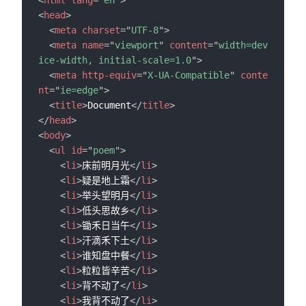
<
html
lang
=
"
en
"
>
<
head
>
<
meta
charset
=
"
UTF-8
"
>
<
meta
name
=
"
viewport
"
content
=
"
width=dev
ice-width, initial-scale=1.0
"
>
<
meta
http-equiv
=
"
X-UA-Compatible
"
conte
nt
=
"
ie=edge
"
>
<
title
>
Document
</
title
>
</
head
>
<
body
>
<
ul
id
=
"
poem
"
>
<
li
>
床前明月光
</
li
>
<
li
>
疑是地上霜
</
li
>
<
li
>
举头望明月
</
li
>
<
li
>
低头思故乡
</
li
>
<
li
>
锄禾日当午
</
li
>
<
li
>
汗滴禾下土
</
li
>
<
li
>
谁知盘中餐
</
li
>
<
li
>
粒粒皆辛苦
</
li
>
<
li
>
背不动了
</
li
>
<
li
>
我背不动了
</
li
>