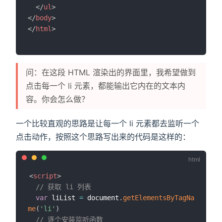
</
ul
>
</
body
>
</
html
>
问：在这段 HTML 渲染出的界面里，我希望做到
点击每一个 li 元素，都能输出它内在的文本内
容。你会怎么做？
一个比较直观的思路是让每一个 li 元素都去监听一个
点击动作，按照这个思路写出来的代码是这样的：
<
script
>
// 获取 li 列表
var
 liList 
=
 document
.
getElementsByTagNa
me
(
'li'
)
// 逐个安装监听函数