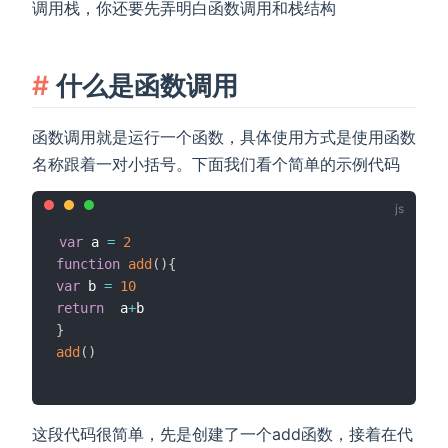
调用栈，你还要先弄明白函数调用和栈结构
什么是函数调用
函数调用就是运行一个函数，具体使用方式是使用函数
名称跟着一对小括号。下面我们看个简单的示例代码
var
 a 
=
2
function
add
(
)
{
var
 b 
=
10
return
  a
+
}
add
(
)
这段代码很简单，先是创建了一个add函数，接着在代