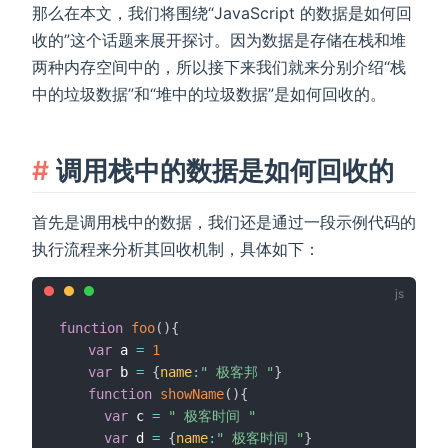
那么在本文，我们将围绕“JavaScript 的数据是如何回
收的”这个话题来展开探讨。因为数据是存储在栈和堆
两种内存空间中的，所以接下来我们就来分别介绍“栈
中的垃圾数据”和“堆中的垃圾数据”是如何回收的。
调用栈中的数据是如何回收的
首先是调用栈中的数据，我们还是通过一段示例代码的
执行流程来分析其回收机制，具体如下：
function
foo
(
)
{
var
 a 
=
1
var
 b 
=
{
name
:
" 极客邦 "
}
function
showName
(
)
{
var
 c 
=
" 极客时间 "
var
 d 
=
{
name
:
" 极客时间 "
}