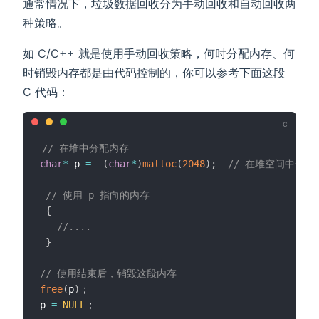
通常情况下，垃圾数据回收分为手动回收和自动回收两
种策略。
如 C/C++ 就是使用手动回收策略，何时分配内存、何
时销毁内存都是由代码控制的，你可以参考下面这段
C 代码：
// 在堆中分配内存
char
*
 p 
=
(
char
*
)
malloc
(
2048
)
;
// 在堆空间中分配
// 使用 p 指向的内存
{
//....
}
// 使用结束后，销毁这段内存
free
(
p
)
；

p 
=
NULL