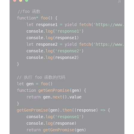
//foo 函数
function
*
foo
(
)
{
let
 response1 
=
yield
fetch
(
'https://www.geek
    console
.
log
(
'response1'
)
    console
.
log
(
response1
)
let
 response2 
=
yield
fetch
(
'https://www.geek
    console
.
log
(
'response2'
)
    console
.
log
(
response2
)
}
// 执行 foo 函数的代码
let
 gen 
=
foo
(
)
function
getGenPromise
(
gen
)
{
return
 gen
.
next
(
)
.
}
getGenPromise
(
gen
)
.
then
(
(
response
)
=>
{
    console
.
log
(
'response1'
)
    console
.
log
(
response
)
return
getGenPromise
(
gen
)