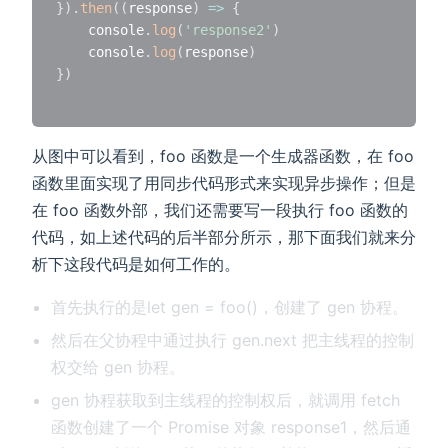
}
)
.
then
(
(
response
)
=>
{
    console
.
log
(
'response2'
)
    console
.
log
(
response
)
}
)
从图中可以看到，foo 函数是一个生成器函数，在 foo
函数里面实现了用同步代码形式来实现异步操作；但是
在 foo 函数外部，我们还需要写一段执行 foo 函数的
代码，如上述代码的后半部分所示，那下面我们就来分
析下这段代码是如何工作的。
首先执行的是let gen = foo()，创建了 gen 协程。
然后在父协程中通过执行 gen.next 把主线程的控制
权交给 gen 协程。
gen 协程获取到主线程的控制权后，就调用 fetch
函数创建了一个 Promise 对象 response1，然后通