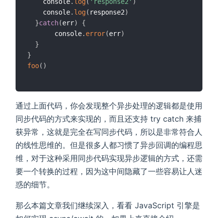
    console
.
log
(
'response2'
)
    console
.
log
(
response2
)
}
catch
(
err
)
{
       console
.
error
(
err
)
}
}
foo
(
)
通过上面代码，你会发现整个异步处理的逻辑都是使用
同步代码的方式来实现的，而且还支持 try catch 来捕
获异常，这就是完全在写同步代码，所以是非常符合人
的线性思维的。但是很多人都习惯了异步回调的编程思
维，对于这种采用同步代码实现异步逻辑的方式，还需
要一个转换的过程，因为这中间隐藏了一些容易让人迷
惑的细节。
那么本篇文章我们继续深入，看看 JavaScript 引擎是