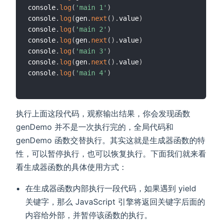
console
.
log
(
'main 1'
)
console
.
log
(
gen
.
next
(
)
.
value
)
console
.
log
(
'main 2'
)
console
.
log
(
gen
.
next
(
)
.
value
)
console
.
log
(
'main 3'
)
console
.
log
(
gen
.
next
(
)
.
value
)
console
.
log
(
'main 4'
)
执行上面这段代码，观察输出结果，你会发现函数
genDemo 并不是一次执行完的，全局代码和
genDemo 函数交替执行。其实这就是生成器函数的特
性，可以暂停执行，也可以恢复执行。下面我们就来看
看生成器函数的具体使用方式：
在生成器函数内部执行一段代码，如果遇到 yield
关键字，那么 JavaScript 引擎将返回关键字后面的
内容给外部，并暂停该函数的执行。