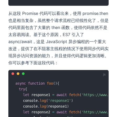
从这段 Promise 代码可以看出来，使用 promise.then
也是相当复杂，虽然整个请求流程已经线性化了，但是
代码里面包含了大量的 then 函数，使得代码依然不是
太容易阅读。基于这个原因，ES7 引入了
async/await，这是 JavaScript 异步编程的一个重大
改进，提供了在不阻塞主线程的情况下使用同步代码实
现异步访问资源的能力，并且使得代码逻辑更加清晰。
你可以参考下面这段代码：
async
function
foo
(
)
{
try
{
let
 response1 
=
await
fetch
(
'https://www.geek
    console
.
log
(
'response1'
)
    console
.
log
(
response1
)
let
 response2 
=
await
fetch
(
'https://www.geek