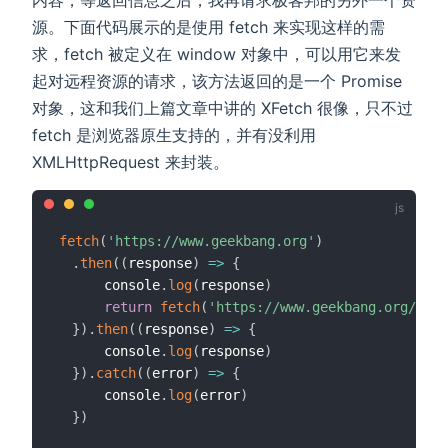
内容，等返回信息之后，我再请求极客邦的另外一个资
源。下面代码展示的是使用 fetch 来实现这样的需
求，fetch 被定义在 window 对象中，可以用它来发
起对远程资源的请求，该方法返回的是一个 Promise
对象，这和我们上篇文章中讲的 XFetch 很像，只不过
fetch 是浏览器原生支持的，并有没利用
XMLHttpRequest 来封装。
fetch
(
'https://www.geekbang.org'
)
.
then
(
(
response
)
=>
{
      console
.
log
(
response
)
return
fetch
(
'https://www.geekbang.org/test
}
)
.
then
(
(
response
)
=>
{
      console
.
log
(
response
)
}
)
.
catch
(
(
error
)
=>
{
      console
.
log
(
error
)
}
)