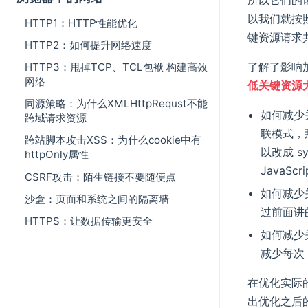
以我们就按照 
HTTP1：HTTP性能优化
键资源请求共
HTTP2：如何提升网络速度
了解了影响
HTTP3：甩掉TCP、TCL包袱 构建高效
网络
低关键资源大
同源策略：为什么XMLHttpRequst不能
如何减少关
跨域请求资源
联模式，那
跨站脚本攻击XSS：为什么cookie中有
以改成 
httpOnly属性
JavaS
CSRF攻击：陌生链接不要随便点
如何减少关
沙盒：页面和系统之间的隔离墙
过前面讲的
HTTPS：让数据传输更安全
如何减少
减少每次 
在优化实际
出优化之后