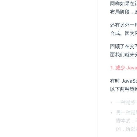
同样如果在
布局阶段，
还有另外一
合成。因为
回顾了在交
面我们就来
1. 减少 Ja
有时 Jav
以下两种策
一种是将
另一种是采用
脚本的，不过
的，所以我