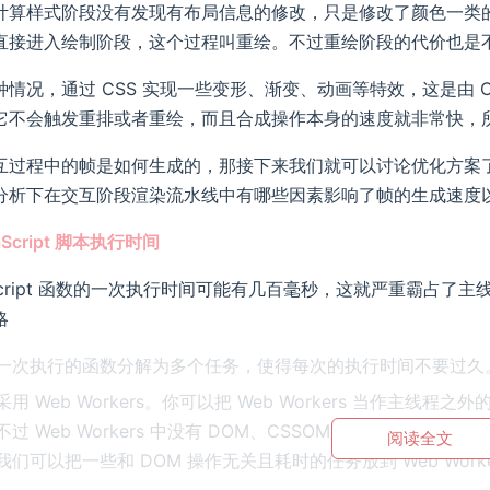
计算样式阶段没有发现有布局信息的修改，只是修改了颜色一类
直接进入绘制阶段，这个过程叫重绘。不过重绘阶段的代价也是
种情况，通过 CSS 实现一些变形、渐变、动画等特效，这是由 
它不会触发重排或者重绘，而且合成操作本身的速度就非常快，
互过程中的帧是如何生成的，那接下来我们就可以讨论优化方案
分析下在交互阶段渲染流水线中有哪些因素影响了帧的生成速度
vaScript 脚本执行时间
aScript 函数的一次执行时间可能有几百毫秒，这就严重霸占
略
一次执行的函数分解为多个任务，使得每次的执行时间不要过久
 Web Workers。你可以把 Web Workers 当作主线程之外的一
 Web Workers 中没有 DOM、CSSOM 环境，这意味着在 Web
阅读全文
们可以把一些和 DOM 操作无关且耗时的任务放到 Web Worke