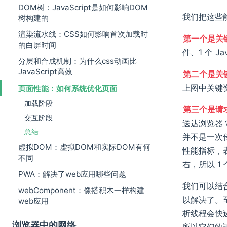
DOM树：JavaScript是如何影响DOM
我们把这些
树构建的
渲染流水线：CSS如何影响首次加载时
第一个是关
的白屏时间
件、1 个 Jav
分层和合成机制：为什么css动画比
JavaScript高效
第二个是关
上图中关键资
页面性能：如何系统优化页面
加载阶段
第三个是请求关
交互阶段
送达浏览器？
总结
并不是一次
虚拟DOM：虚拟DOM和实际DOM有何
性能指标，表
不同
右，所以 1 
PWA：解决了web应用哪些问题
我们可以结合
webComponent：像搭积木一样构建
以解决了。至
web应用
析线程会快速
浏览器中的网络
所以它们的请