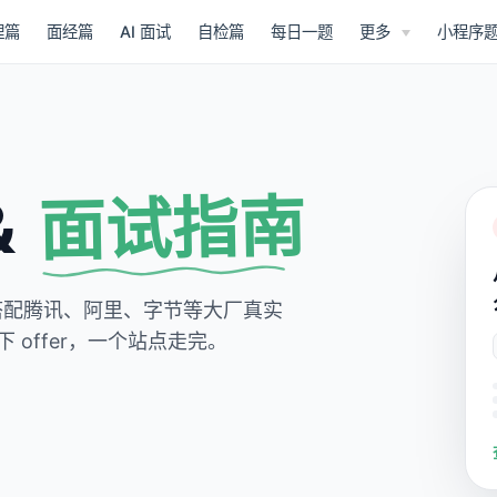
理篇
面经篇
AI 面试
自检篇
每日一题
更多
小程序
面试指南
&
，搭配腾讯、阿里、字节等大厂真实
offer，一个站点走完。