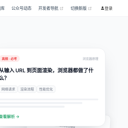
(opens new window)
(opens new wind
题库
公众号动态
开发者导航
切换新版
登录
高频 · 必考
浏览器原理
从输入 URL 到页面渲染，浏览器都做了什
么？
网络请求
渲染流程
性能优化
查看解析 →
每日一题
手写实现 Promise.allSettled