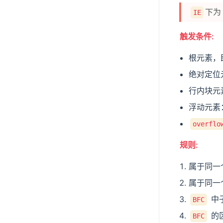
下
IE
触发条件:
根元素，
绝对定位
行内块元
浮动元素
overflo
规则:
属于同一
属于同一
中
BFC
的
BFC