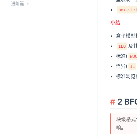
进阶篇
box-siz
小结
盒子模型
及
IE8
标准(
W3
怪异(
IE
标准浏览器
2 BF
块级格式
响。