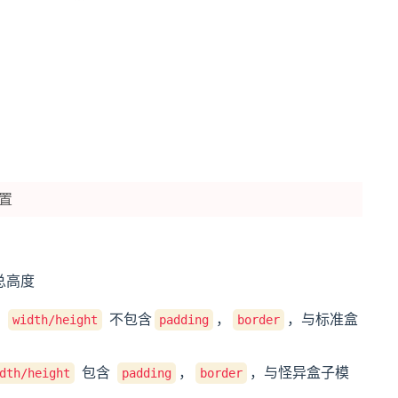
置
总高度
的
不包含
，
，与标准盒
width/height
padding
border
包含
，
，与怪异盒子模
dth/height
padding
border