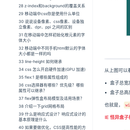
28 z-index和background的覆盖关系
29 移动端中css你是使用什么单位
30 说说设备像素、css像素、设备独
立像素、dpr、ppi 之间的区别
31 在移动端中怎样初始化根元素的字
体大小
32 移动端中不同手机html默认的字体
大小都是一样的吗
33 line-height 如何继承
34 css 怎么开启硬件加速(GPU 加速)
从上图可以
35 flex:1 是哪些属性组成的
盒子总宽
36 css选择器有哪些？优先级？哪些
属性可以继承？
盒子总高
37 flex弹性盒布局模型及适用场景？
也就是，
wi
38 介绍一下grid网格布局
39 什么是响应式设计？响应式设计的
IE 怪异盒
基本原理是什么
40 如果要做优化，CSS提高性能的方