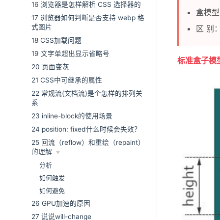
16 浏览器是怎样解析 CSS 选择器的
盒模型
17 浏览器如何判断是否支持 webp 格
式图片
区 别
18 CSS加载问题
19 文字单超出显示省略号
标准盒子模
20 页面变灰
21 CSS中可继承的属性
22 常规流(文档流)是个怎样的排列关
系
23 inline-block的使用场景
24 position: fixed什么时候会失效？
25 回流（reflow）和重绘（repaint）
的理解
分析
如何触发
如何避免
26 GPU加速的原因
27 说说will-change