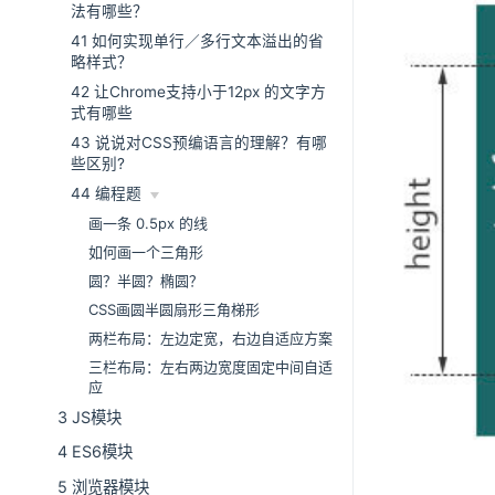
法有哪些？
41 如何实现单行／多行文本溢出的省
略样式？
42 让Chrome支持小于12px 的文字方
式有哪些
43 说说对CSS预编语言的理解？有哪
些区别?
44 编程题
画一条 0.5px 的线
如何画一个三角形
圆？半圆？椭圆？
CSS画圆半圆扇形三角梯形
两栏布局：左边定宽，右边自适应方案
三栏布局：左右两边宽度固定中间自适
应
3 JS模块
4 ES6模块
5 浏览器模块