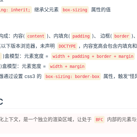
继承父元素
属性的值
ing: inherit;
box-sizing
构成：内容(
)、内填充(
)、 边框(
)
content
padding
border
其以下版本浏览器，未声明
，内容宽高会包含内填充和
DOCTYPE
)盒模型：元素宽度 =
C
width + padding + border + margin
)盒模型：元素宽度 =
width + margin
通过设置 css3 的
属性，触发“怪
box-sizing: border-box
C
化上下文，是一个独立的渲染区域，让处于
内部的元素与
BFC