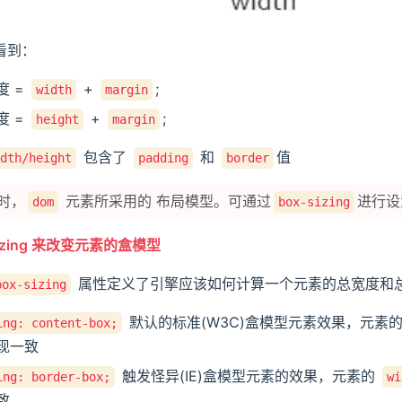
看到：
度 =
+
;
width
margin
度 =
+
;
height
margin
包含了
和
值
dth/height
padding
border
时，
元素所采用的 布局模型。可通过
进行设
dom
box-sizing
sizing 来改变元素的盒模型
属性定义了引擎应该如何计算一个元素的总宽度和
box-sizing
默认的标准(W3C)盒模型元素效果，元素
ing: content-box;
现一致
触发怪异(IE)盒模型元素的效果，元素的
ing: border-box;
wi
致