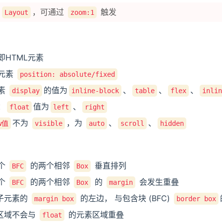
为
，可通过
触发
Layout
zoom:1
即HTML元素
元素
position: absolute/fixed
素
的值为
、
、
、
display
inline-block
table
flex
inli
：
值为
、
float
left
right
不为
，为
、
、
w值
visible
auto
scroll
hidden
个
的两个相邻
垂直排列
BFC
Box
个
的两个相邻
的
会发生重叠
BFC
Box
margin
子元素的
的左边， 与包含块 (BFC)
margin box
border box
区域不会与
的元素区域重叠
float