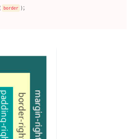
(
)；
border