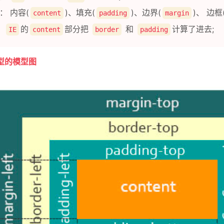
： 内容(
)、填充(
)、边界(
)、 边框
content
padding
margin
：
的
部分把
和
计算了进去;
IE
content
border
padding
型的模型图