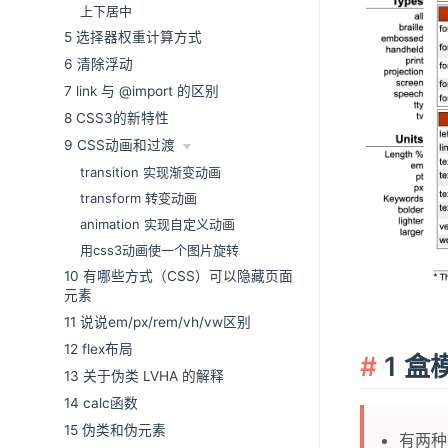
上下居中
5 选择器权重计算方式
6 清除浮动
7 link 与 @import 的区别
8 CSS3的新特性
9 CSS动画和过渡
transition 实现渐变动画
transform 转变动画
animation 实现自定义动画
用css3动画使一个图片旋转
10 有哪些方式（CSS）可以隐藏页面
元素
11 说说em/px/rem/vh/vw区别
12 flex布局
1 盒
13 关于伪类 LVHA 的解释
14 calc函数
15 伪类和伪元素
有两