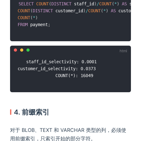
SELECT
COUNT
(
DISTINCT
 staff_id
)
/
COUNT
(
*
)
AS
 staf
COUNT
(
DISTINCT
 customer_id
)
/
COUNT
(
*
)
AS
 customer_
COUNT
(
*
)
FROM
 payment
;
   staff_id_selectivity: 0.0001

customer_id_selectivity: 0.0373

4. 前缀索引
对于 BLOB、TEXT 和 VARCHAR 类型的列，必须使
用前缀索引，只索引开始的部分字符。