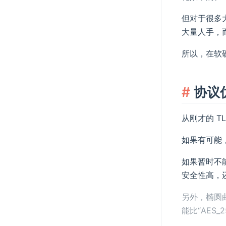
但对于很多
大量人手，
所以，在软
协议
从刚才的 
如果有可能，
如果暂时不能
安全性高，还支
另外，椭圆曲
能比“AES_