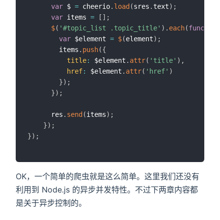
var
 $ 
=
 cheerio
.
load
(
sres
.
text
)
;
var
 items 
=
[
]
;
$
(
'#topic_list .topic_title'
)
.
each
(
function
var
 $element 
=
$
(
element
)
;
        items
.
push
(
{
title
:
 $element
.
attr
(
'title'
)
,
href
:
 $element
.
attr
(
'href'
)
}
)
;
}
)
;
      res
.
send
(
items
)
;
}
)
;
}
)
;
OK，一个简单的爬虫就是这么简单。这里我们还没有
利用到 Node.js 的异步并发特性。不过下两章内容都
是关于异步控制的。