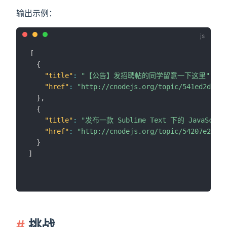
输出示例：
[
{
"title"
:
"【公告】发招聘帖的同学留意一下这里"
,
"href"
:
"http://cnodejs.org/topic/541ed2d05e2
}
,
{
"title"
:
"发布一款 Sublime Text 下的 JavaScr
"href"
:
"http://cnodejs.org/topic/54207e2efff
}
]
挑战