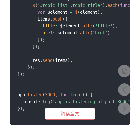
$
(
'#topic_list .topic_title'
)
.
each
(
function
var
 $element 
=
$
(
element
)
;
        items
.
push
(
{
title
:
 $element
.
attr
(
'title'
)
,
href
:
 $element
.
attr
(
'href'
)
}
)
;
}
)
;
      res
.
send
(
items
)
;
}
)
;
}
)
;
app
.
listen
(
3000
,
function
(
)
{
  console
.
log
(
'app is listening at port 3000'
)
;
}
)
;
阅读全文