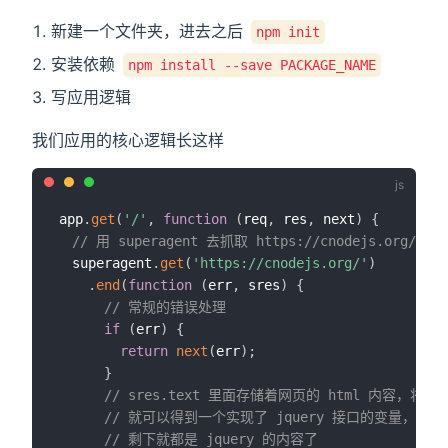
新建一个文件夹，进去之后
npm init
安装依赖
npm install --save PACKAGE_NAME
写应用逻辑
我们应用的核心逻辑长这样
app
.
get
(
'/'
,
function
(
req
,
 res
,
 next
)
{
// 用 superagent 去抓取 https://cnodejs.org/ 
  superagent
.
get
(
'https://cnodejs.org/'
)
.
end
(
function
(
err
,
 sres
)
{
// 常规的错误处理
if
(
err
)
{
return
next
(
err
)
;
}
// sres.text 里面存储着网页的 html 内容，将它传给
// 就可以得到一个实现了 jquery 接口的变量，我们
// 剩下就都是 jquery 的内容了