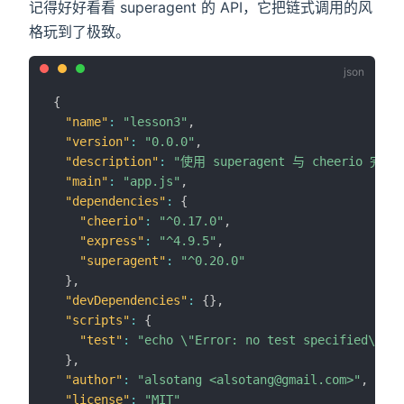
记得好好看看 superagent 的 API，它把链式调用的风
格玩到了极致。
{
"name"
:
"lesson3"
,
"version"
:
"0.0.0"
,
"description"
:
"使用 superagent 与 cheerio 完
"main"
:
"app.js"
,
"dependencies"
:
{
"cheerio"
:
"^0.17.0"
,
"express"
:
"^4.9.5"
,
"superagent"
:
"^0.20.0"
}
,
"devDependencies"
:
{
}
,
"scripts"
:
{
"test"
:
"echo \"Error: no test specified\" &&
}
,
"author"
:
"alsotang <alsotang@gmail.com>"
,
"license"
:
"MIT"