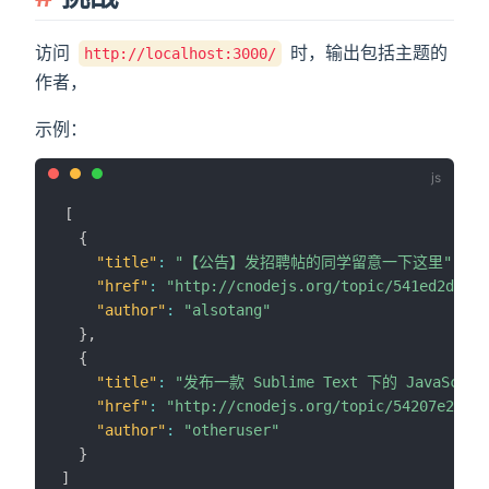
访问
时，输出包括主题的
http://localhost:3000/
作者，
示例：
[
{
"title"
:
"【公告】发招聘帖的同学留意一下这里"
,
"href"
:
"http://cnodejs.org/topic/541ed2d05e2
"author"
:
"alsotang"
}
,
{
"title"
:
"发布一款 Sublime Text 下的 JavaScr
"href"
:
"http://cnodejs.org/topic/54207e2efff
"author"
:
"otheruser"
}
]