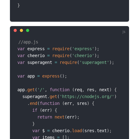
}
//app.js
var
 express 
=
require
(
'express'
)
;
var
 cheerio 
=
require
(
'cheerio'
)
;
var
 superagent 
=
require
(
'superagent'
)
;
var
 app 
=
express
(
)
;
app
.
get
(
'/'
,
function
(
req
,
 res
,
 next
)
{
  superagent
.
get
(
'https://cnodejs.org/'
)
.
end
(
function
(
err
,
 sres
)
{
if
(
err
)
{
return
next
(
err
)
;
}
var
 $ 
=
 cheerio
.
load
(
sres
.
text
)
;
var
 items 
=
[
]
;