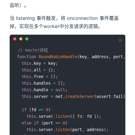
监听）。
当 listening 事件触发，将 onconnection 事件覆盖
掉，实现在多个worker中分发请求的逻辑。
// master进程
function
RoundRobinHandle
(
key
,
 address
,
 port
,
 add
this
.
key 
=
 key
;
this
.
all 
=
{
}
;
this
.
free 
=
[
]
;
this
.
handles 
=
[
]
;
this
.
handle 
=
null
;
this
.
server 
=
 net
.
createServer
(
assert
.
fail
)
;
if
(
fd 
>=
0
)
this
.
server
.
listen
(
{
fd
:
 fd 
}
)
;
else
if
(
port 
>=
0
)
this
.
server
.
listen
(
port
,
 address
)
;