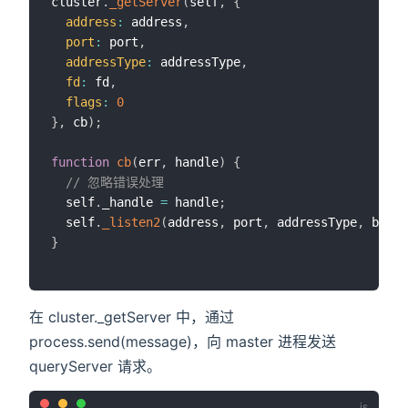
cluster
.
_getServer
(
self
,
{
address
:
 address
,
port
:
 port
,
addressType
:
 addressType
,
fd
:
 fd
,
flags
:
0
}
,
 cb
)
;
function
cb
(
err
,
 handle
)
{
// 忽略错误处理
  self
.
_handle 
=
 handle
;
  self
.
_listen2
(
address
,
 port
,
 addressType
,
 backl
}
在 cluster._getServer 中，通过
process.send(message)，向 master 进程发送
queryServer 请求。