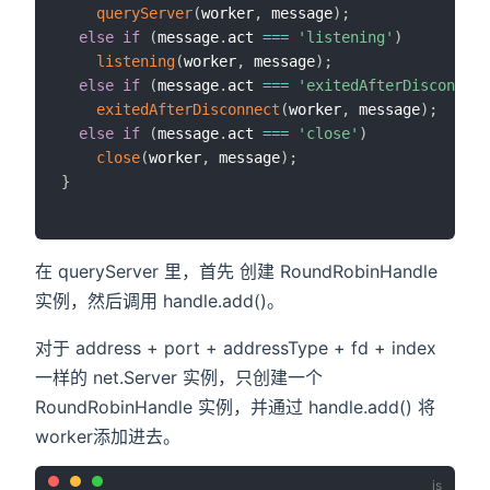
queryServer
(
worker
,
 message
)
;
else
if
(
message
.
act 
===
'listening'
)
listening
(
worker
,
 message
)
;
else
if
(
message
.
act 
===
'exitedAfterDisconnect
exitedAfterDisconnect
(
worker
,
 message
)
;
else
if
(
message
.
act 
===
'close'
)
close
(
worker
,
 message
)
;
}
在 queryServer 里，首先 创建 RoundRobinHandle
实例，然后调用 handle.add()。
对于 address + port + addressType + fd + index
一样的 net.Server 实例，只创建一个
RoundRobinHandle 实例，并通过 handle.add() 将
worker添加进去。