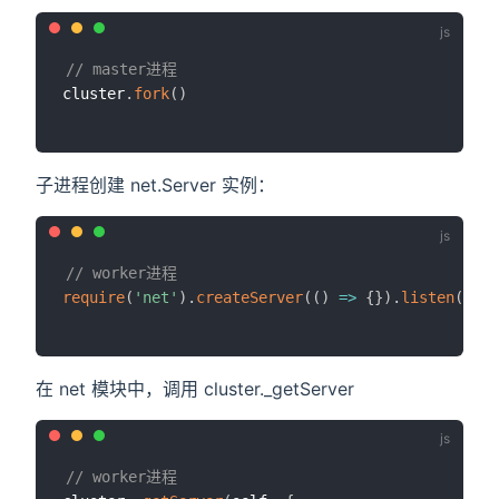
// master进程
cluster
.
fork
(
)
子进程创建 net.Server 实例：
// worker进程
require
(
'net'
)
.
createServer
(
(
)
=>
{
}
)
.
listen
(
3000
在 net 模块中，调用 cluster._getServer
// worker进程