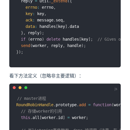
  reply 
=
 util
.
_extend
(
{
errno
:
 errno
,
key
:
 key
,
ack
:
 message
.
seq
,
data
:
 handles
[
key
]
.
data

}
,
 reply
)
;
if
(
errno
)
delete
 handles
[
key
]
;
// Gives other
send
(
worker
,
 reply
,
 handle
)
;
}
)
;
看下方法定义（忽略非主要逻辑）：
// master进程
RoundRobinHandle
.
prototype
.
add
=
function
(
worker
,
// 存储worker的引用
this
.
all
[
worker
.
id
]
=
 worker
;