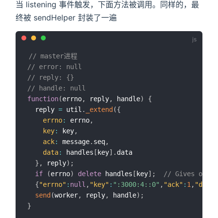
当 listening 事件触发，下面方法被调用。同样的，最
终被 sendHelper 封装了一遍
// master进程
// error: null
// reply: {}
// handle: null 
function
(
errno
,
 reply
,
 handle
)
{
  reply 
=
 util
.
_extend
(
{
errno
:
 errno
,
key
:
 key
,
ack
:
 message
.
seq
,
data
:
 handles
[
key
]
.
data

}
,
 reply
)
;
if
(
errno
)
delete
 handles
[
key
]
;
// Gives other
{
"errno"
:
null
,
"key"
:
":3000:4::0"
,
"ack"
:
1
,
"data"
send
(
worker
,
 reply
,
 handle
)
;
}