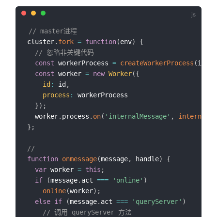
// master进程
cluster
.
fork
=
function
(
env
)
{
// 忽略非关键代码
const
 workerProcess 
=
createWorkerProcess
(
id
,
 e
const
 worker 
=
new
Worker
(
{
id
:
 id
,
process
:
 workerProcess

}
)
;
  worker
.
process
.
on
(
'internalMessage'
,
internal
(
w
}
;
// 
function
onmessage
(
message
,
 handle
)
{
var
 worker 
=
this
;
if
(
message
.
act 
===
'online'
)
online
(
worker
)
;
else
if
(
message
.
act 
===
'queryServer'
)
// 调用 queryServer 方法