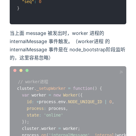
"seq"
:
0
}
当上面 message 被发出时，worker 进程的
internalMessage 事件触发。（worker进程 的
internalMessage 事件是在 node_bootstrap阶段监听
的，这里容易忽略）
// worker进程
cluster
.
_setupWorker
=
function
(
)
{
var
 worker 
=
new
Worker
(
{
id
:
+
process
.
env
.
NODE_UNIQUE_ID
|
0
,
process
:
 process
,
state
:
'online'
}
)
;
  cluster
.
worker 
=
 worker
;
  process
.
on
(
'internalMessage'
,
internal
(
worker
,
 