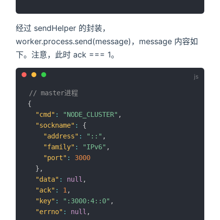
经过 sendHelper 的封装，
worker.process.send(message)，message 内容如
下。注意，此时 ack === 1。
// master进程
{
"cmd"
:
"NODE_CLUSTER"
,
"sockname"
:
{
"address"
:
"::"
,
"family"
:
"IPv6"
,
"port"
:
3000
}
,
"data"
:
null
,
"ack"
:
1
,
"key"
:
":3000:4::0"
,
"errno"
:
null
,