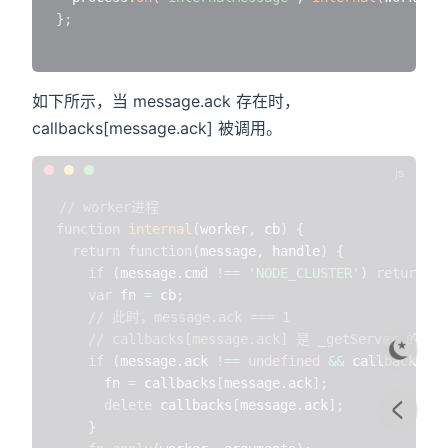
}
;
如下所示，当 message.ack 存在时，
callbacks[message.ack] 被调用。
// worker进程
function
internal
(
worker
,
 cb
)
{
return
function
(
message
,
 handle
)
{
if
(
message
.
cmd 
!==
'NODE_CLUSTER'
)
return
;
var
 fn 
=
 cb
;
// 此时，message.ack === 1
// callbacks[message.ack] 是 _getServer 的回调
if
(
message
.
ack 
!==
undefined
&&
 callbacks
[
me
      fn 
=
 callbacks
[
message
.
ack
]
;
delete
 callbacks
[
message
.
ack
]
;
}