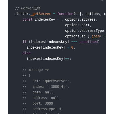
// worker进程
cluster
.
_getServer
=
function
(
obj
,
 options
,
 cb
)
{
const
 indexesKey 
=
[
 options
.
address
,
                         options
.
port
,
                         options
.
addressType
,
                         options
.
fd 
]
.
join
(
':'
)
;
if
(
indexes
[
indexesKey
]
===
undefined
)
      indexes
[
indexesKey
]
=
0
;
else
      indexes
[
indexesKey
]
++
;
// message =>
// {
//   act: 'queryServer',
//   index: ':3000:4:',
//   data: null,
//   address: null,
//   port: 3000,
//   addressType: 4,