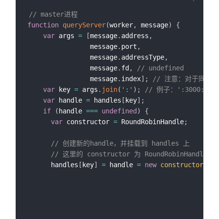
// master进程
function
queryServer
(
worker
,
 message
)
{
var
 args 
=
[
message
.
address
,
                message
.
port
,
                message
.
addressType
,
                message
.
fd
,
// undefined
                message
.
index
]
;
// 注意：对于同样的
var
 key 
=
 args
.
join
(
':'
)
;
// 例子：':3000:4::
var
 handle 
=
 handles
[
key
]
;
if
(
handle 
===
undefined
)
{
var
 constructor 
=
 RoundRobinHandle
;
// 创建新的handle，并挂载到 handles 上
// 这里的 constructor 为 RoundRobinHandle
      handles
[
key
]
=
 handle 
=
new
constructor
(
key
                                              mes
                                              mes
                                              mes
                                              mes
                                              mes