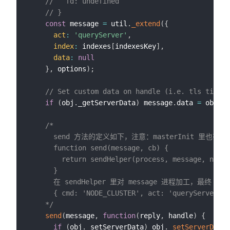
//   fd: undefined
// }
const
 message 
=
 util
.
_extend
(
{
act
:
'queryServer'
,
index
:
 indexes
[
indexesKey
]
,
data
:
null
}
,
 options
)
;
// Set custom data on handle (i.e. tls ticket
if
(
obj
.
_getServerData
)
 message
.
data 
=
 obj
.
_g
/*

      send 方法的定义如下，注意：masterInit 里也有 se
      function send(message, cb) {

        return sendHelper(process, message, null,
      }

      在 sendHelper 里对 message 进程加工，最终 m
      { cmd: 'NODE_CLUSTER', act: 'queryServer' }

    */
send
(
message
,
function
(
reply
,
 handle
)
{
if
(
obj
.
_setServerData
)
 obj
.
_setServerData
(