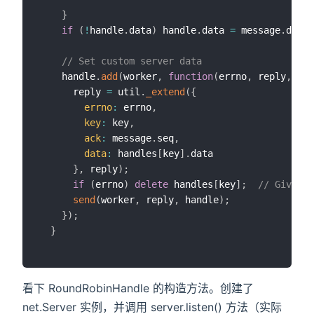
}
if
(
!
handle
.
data
)
 handle
.
data 
=
 message
.
data
;
// Set custom server data
    handle
.
add
(
worker
,
function
(
errno
,
 reply
,
 han
      reply 
=
 util
.
_extend
(
{
errno
:
 errno
,
key
:
 key
,
ack
:
 message
.
seq
,
data
:
 handles
[
key
]
.
data

}
,
 reply
)
;
if
(
errno
)
delete
 handles
[
key
]
;
// Gives o
send
(
worker
,
 reply
,
 handle
)
;
}
)
;
}
看下 RoundRobinHandle 的构造方法。创建了
net.Server 实例，并调用 server.listen() 方法（实际