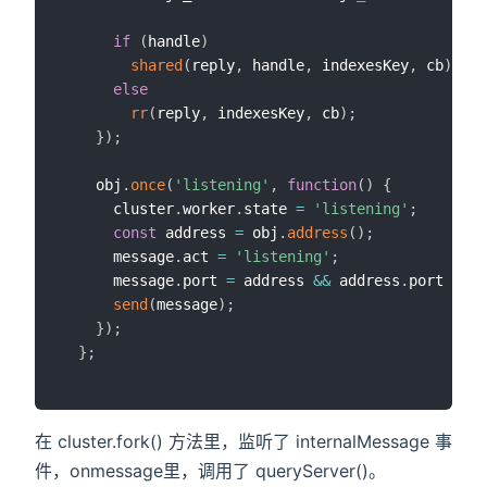
if
(
handle
)
shared
(
reply
,
 handle
,
 indexesKey
,
 cb
)
;
/
else
rr
(
reply
,
 indexesKey
,
 cb
)
;
/
}
)
;
    obj
.
once
(
'listening'
,
function
(
)
{
      cluster
.
worker
.
state 
=
'listening'
;
const
 address 
=
 obj
.
address
(
)
;
      message
.
act 
=
'listening'
;
      message
.
port 
=
 address 
&&
 address
.
port 
||
 o
send
(
message
)
;
}
)
;
}
;
在 cluster.fork() 方法里，监听了 internalMessage 事
件，onmessage里，调用了 queryServer()。