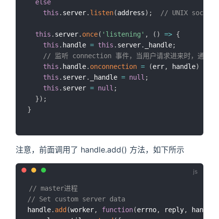
else
this
.
server
.
listen
(
address
)
;
// UNIX socket 
this
.
server
.
once
(
'listening'
,
(
)
=>
{
this
.
handle 
=
this
.
server
.
_handle
;
// 监听 connection 事件，当用户请求进来时，通过 thi
this
.
handle
.
onconnection
=
(
err
,
 handle
)
=>
t
this
.
server
.
_handle 
=
null
;
this
.
server 
=
null
;
}
)
;
}
注意，前面调用了 handle.add() 方法，如下所示
// master进程
// Set custom server data
handle
.
add
(
worker
,
function
(
errno
,
 reply
,
 handle
)