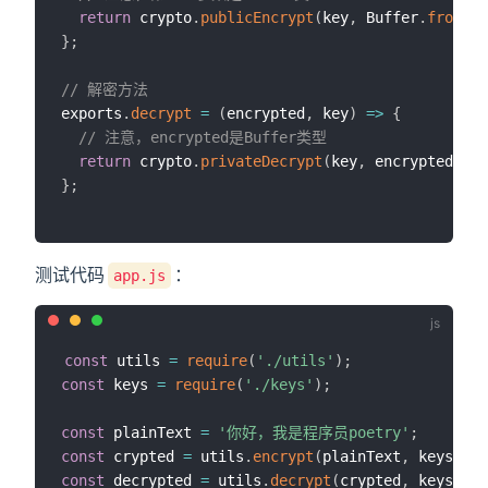
return
 crypto
.
publicEncrypt
(
key
,
 Buffer
.
from
(
da
}
;
// 解密方法
exports
.
decrypt
=
(
encrypted
,
 key
)
=>
{
// 注意，encrypted是Buffer类型
return
 crypto
.
privateDecrypt
(
key
,
 encrypted
)
;
}
;
测试代码
：
app.js
const
 utils 
=
require
(
'./utils'
)
;
const
 keys 
=
require
(
'./keys'
)
;
const
 plainText 
=
'你好，我是程序员poetry'
;
const
 crypted 
=
 utils
.
encrypt
(
plainText
,
 keys
.
pub
const
 decrypted 
=
 utils
.
decrypt
(
crypted
,
 keys
.
pri