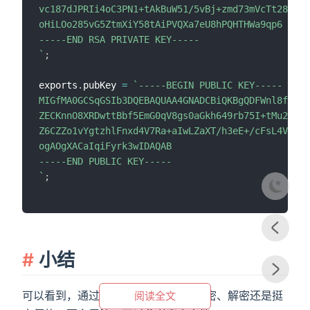
vc187dJPRIi4oC3PN1+tAkBuW51/5vBj+zmd73mVcTt28OmSK
oHiLOo285vG5ZtmXiY58tAiPVQXa7eU8hPQHTHWa9qp6

`
;
exports
.
pubKey 
=
`
-----BEGIN PUBLIC KEY-----

MIGfMA0GCSqGSIb3DQEBAQUAA4GNADCBiQKBgQDFWnl8fChyK
ZECKnnO8XRDwttBbf5EmG0qV8gs0aGkh649rb75I+tMu2JSNu
Z6CZZo1vYgtzhlFnxd4V7Ra+aIwLZaXT/h3eE+/cFsL4VAJI5
ogAOgXACaIqiFyrk3wIDAQAB

`
;
小结
可以看到，通过Node.js进行非对称加密、解密还是挺
阅读全文