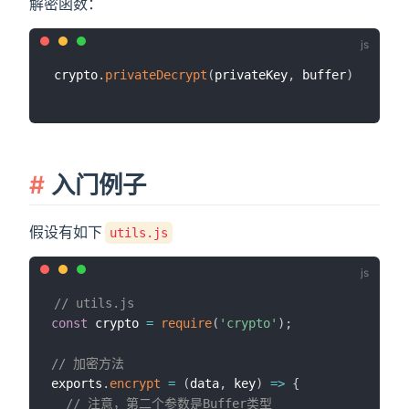
解密函数：
crypto
.
privateDecrypt
(
privateKey
,
 buffer
)
入门例子
假设有如下
utils.js
// utils.js
const
 crypto 
=
require
(
'crypto'
)
;
// 加密方法
exports
.
encrypt
=
(
data
,
 key
)
=>
{
// 注意，第二个参数是Buffer类型