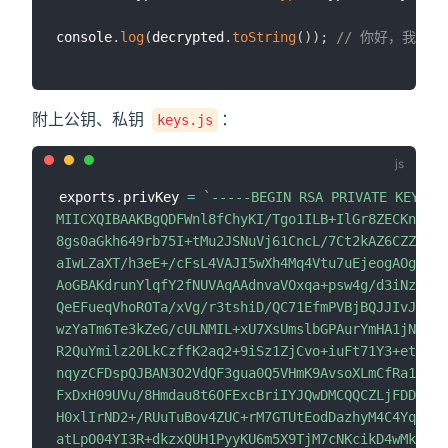
console
.
log
(
decrypted
.
toString
(
)
)
;
// 你好，我是程序
附上公钥、私钥
：
keys.js
exports
.
privKey 
=
`
-----BEGIN RSA PRIVATE KEY----
MIICXQIBAAKBgQDFWnl8fChyKI/Tgo1ILB+IlGr8ZECKnnO8X
8gs0aGkh649rb75I+tMu2JSNuVj61CncL/7Ct2kAZ6CZZo1vY
aIwLZaXT/h3eE+/cFsL4VAJI5wXh4Mq4Vtu7uEjeogAOgXACa
AoGBAKdrunYlqfY2fNUVAqAAdnvaVOxqa+psw4g/d3iNzjJhB
QeEFueqVhoROTa/xVg/r3tshiD/QC71EfmPVBjBQJJIvJUbjt
wzYaTm6Te3kZeG/cULNMIL+xU7XsUmslbGPAurYmHA1jNKFpA
R2QuYmilz20LkCzffK2aq2+9iSz1ZjCvo+iuFt71Y3+etWomz
nqyzCFDspQJBAN3O2VdQF3gua0Q5VHmK9AvsoXLmCfRa1RiKu
FxDxH09UVu/8Hmdau8t6OFExcBriIYJQwDMCQQCZLjFDDHfui
H0xlIrND2+/RUuTuBov4ZUC+rM7GTUtEodDazhyM4C4Yq0HfJ
atLpO04YI3R+dkzxQUH1PyyKU6m5X9TjM7cNKcikD4wMkjK5p